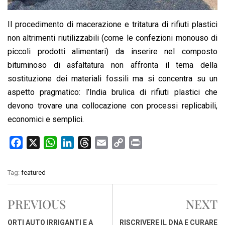
Il procedimento di macerazione e tritatura di rifiuti plastici
non altrimenti riutilizzabili (come le confezioni monouso di
piccoli prodotti alimentari) da inserire nel composto
bituminoso di asfaltatura non affronta il tema della
sostituzione dei materiali fossili ma si concentra su un
aspetto pragmatico: l’India brulica di rifiuti plastici che
devono trovare una collocazione con processi replicabili,
economici e semplici.
F
X
W
L
T
E
C
P
a
h
i
h
m
o
r
c
a
n
r
a
p
i
Tag:
featured
e
t
k
e
i
y
n
b
s
e
a
l
L
t
PREVIOUS
NEXT
o
A
d
d
i
o
p
I
s
n
ORTI AUTO IRRIGANTI E A
RISCRIVERE IL DNA E CURARE