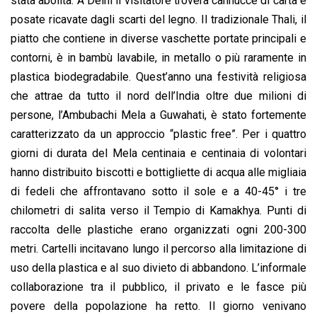
stata abolita. A Delhi il visitatore troverà cannucce di carta e
posate ricavate dagli scarti del legno. Il tradizionale Thali, il
piatto che contiene in diverse vaschette portate principali e
contorni, è in bambù lavabile, in metallo o più raramente in
plastica biodegradabile. Quest’anno una festività religiosa
che attrae da tutto il nord dell’India oltre due milioni di
persone, l’Ambubachi Mela a Guwahati, è stato fortemente
caratterizzato da un approccio “plastic free”. Per i quattro
giorni di durata del Mela centinaia e centinaia di volontari
hanno distribuito biscotti e bottigliette di acqua alle migliaia
di fedeli che affrontavano sotto il sole e a 40-45° i tre
chilometri di salita verso il Tempio di Kamakhya. Punti di
raccolta delle plastiche erano organizzati ogni 200-300
metri. Cartelli incitavano lungo il percorso alla limitazione di
uso della plastica e al suo divieto di abbandono. L’informale
collaborazione tra il pubblico, il privato e le fasce più
povere della popolazione ha retto. Il giorno venivano