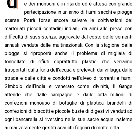
d
e
e dei monsoni è in ritardo ed è attesa con grande
t
k
e
i
y
n
b
s
e
a
l
L
t
partecipazione in un anno di fiumi secchi e piogge
o
A
d
d
i
scarse. Potrà forse ancora salvare le coltivazioni dei
o
p
I
s
n
martoriati piccoli contadini indiani, da anni alle prese con
k
p
n
k
difficoltà di sussistenza, aggravate dal costo delle sementi
annuali vendute dalle multinazionali. Con la stagione delle
piogge si riproporrà anche il problema di migliaia di
tonnellate di rifiuti soprattutto plastici che verranno
trasportati dalla furia dell’acqua e prelevati dai villaggi, dalle
strade e dalle città e condotti nell’alveo di torrenti e fiumi.
Simbolo dell’India e venerato come divinità, il Gange
attende che dalle campagne e dalle città milioni di
confezioni monouso di bottiglie di plastica, brandelli di
confezioni di biscotti e piccole buste di digestivi venduti ad
ogni bancarella si riversino nelle sue sacre acque insieme
ai mai veramente gestiti scarichi fognari di molte città.