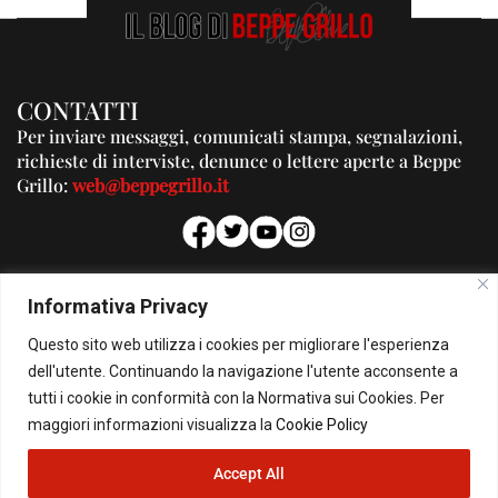
CONTATTI
Per inviare messaggi, comunicati stampa, segnalazioni,
richieste di interviste, denunce o lettere aperte a Beppe
Grillo:
web@beppegrillo.it
PUBBLICITA'
Informativa Privacy
Per la tua pubblicità su questo Blog:
Questo sito web utilizza i cookies per migliorare l'esperienza
pubblicita@beppegrillo.it
dell'utente. Continuando la navigazione l'utente acconsente a
tutti i cookie in conformità con la Normativa sui Cookies. Per
HOMEPAGE
COOKIE POLICY
PRIVACY POLICY
CONTATTI
maggiori informazioni visualizza la
Cookie Policy
Accept All
© Copyright 2026 - Il Blog di Beppe Grillo. All Rights Reserved - Powered by