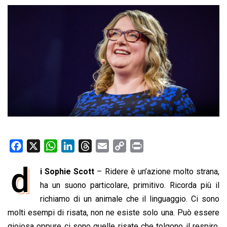
F
X
W
L
T
E
C
P
a
h
i
h
m
o
r
d
i Sophie Scott
– Ridere è un’azione molto strana,
c
a
n
r
a
p
i
e
ha un suono particolare, primitivo. Ricorda più il
t
k
e
i
y
n
b
s
e
a
l
L
t
richiamo di un animale che il linguaggio. Ci sono
o
A
d
d
i
molti esempi di risata, non ne esiste solo una. Può essere
o
p
I
s
n
gioiosa oppure ci sono quelle risate che tolgono il respiro,