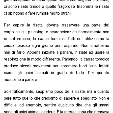
k
p
n
k
ci sono risate timide o quelle fragorose. Insomma le risate
ci spingono a fare rumore molto strani.
Per capire la risata, dovete osservare una parte del
corpo su cui psicologi e neuroscienziati normalmente non
si soffermano, la cassa toracica. Tutti noi utilizziamo la
cassa toracica ogni giorno per respirare. Non smettiamo
mai di farlo. Appena iniziate a parlare, iniziate ad usare la
respirazione in modo differente. Parlando, la cassa toracica
produce piccoli movimenti per spremere fuori l’aria. Infatti
siamo gli unici animali in grado di farlo. Per questo
riusciamo a parlare.
Scientificamente, sappiamo poco della risata, ma a quanto
pare tutto quello che crediamo di sapere è sbagliato. Non è
difficile, ad esempio, sentire qualcuno dire che gli umani
sono gli unici animali a ridere. È la stessa cosa che pensava