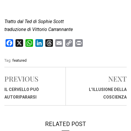
Tratto dal Ted di Sophie Scott
traduzione di Vittorio Carrannante
F
X
W
L
T
E
C
P
a
h
i
h
m
o
r
c
a
n
r
a
p
i
Tag:
featured
e
t
k
e
i
y
n
b
s
e
a
l
L
t
PREVIOUS
NEXT
o
A
d
d
i
o
p
I
s
n
IL CERVELLO PUÒ
L’ILLUSIONE DELLA
k
p
n
k
AUTORIPARARSI
COSCIENZA
RELATED POST