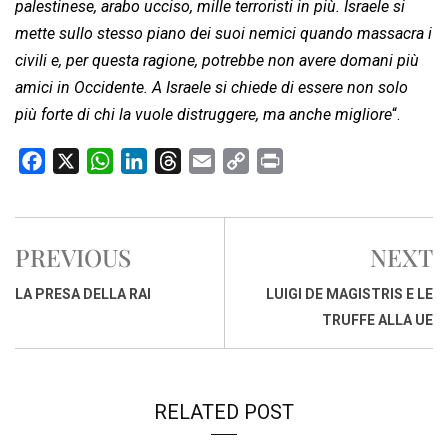
palestinese, arabo ucciso, mille terroristi in più. Israele si
mette sullo stesso piano dei suoi nemici quando massacra i
civili e, per questa ragione, potrebbe non avere domani più
amici in Occidente. A Israele si chiede di essere non solo
più forte di chi la vuole distruggere, ma anche migliore
“.
F
X
W
L
T
E
C
P
a
h
i
h
m
o
r
c
a
n
r
a
p
i
e
t
k
e
i
y
n
PREVIOUS
NEXT
b
s
e
a
l
L
t
o
A
d
d
i
LA PRESA DELLA RAI
LUIGI DE MAGISTRIS E LE
o
p
I
s
n
TRUFFE ALLA UE
k
p
n
k
RELATED POST