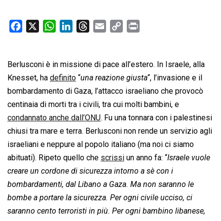
F
X
W
L
T
E
C
P
a
h
i
h
m
o
r
c
a
n
r
a
p
i
Berlusconi è in missione di pace all’estero. In Israele, alla
e
t
k
e
i
y
n
b
s
e
a
l
L
t
Knesset, ha
definito
“
una reazione giusta
“, l’invasione e il
o
A
d
d
i
bombardamento di Gaza, l’attacco israeliano che provocò
o
p
I
s
n
centinaia di morti tra i civili, tra cui molti bambini, e
k
p
n
k
condannato anche dall’ONU
. Fu una tonnara con i palestinesi
chiusi tra mare e terra. Berlusconi non rende un servizio agli
israeliani e neppure al popolo italiano (ma noi ci siamo
abituati). Ripeto quello che
scrissi
un anno fa: “
Israele vuole
creare un cordone di sicurezza intorno a sè con i
bombardamenti, dal Libano a Gaza. Ma non saranno le
bombe a portare la sicurezza. Per ogni civile ucciso, ci
saranno cento terroristi in più. Per ogni bambino libanese,