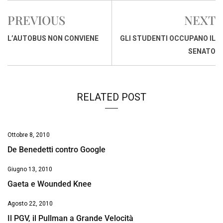
e
t
k
e
i
y
n
PREVIOUS
NEXT
b
s
e
a
l
L
t
o
A
d
d
i
L’AUTOBUS NON CONVIENE
GLI STUDENTI OCCUPANO IL
o
p
I
s
n
SENATO
k
p
n
k
RELATED POST
Ottobre 8, 2010
De Benedetti contro Google
Giugno 13, 2010
Gaeta e Wounded Knee
Agosto 22, 2010
Il PGV, il Pullman a Grande Velocità