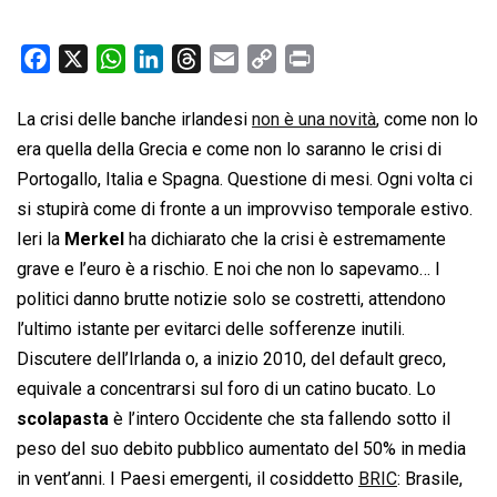
F
X
W
L
T
E
C
P
a
h
i
h
m
o
r
c
a
n
r
a
p
i
La crisi delle banche irlandesi
non è una novità
, come non lo
e
t
k
e
i
y
n
era quella della Grecia e come non lo saranno le crisi di
b
s
e
a
l
L
t
Portogallo, Italia e Spagna. Questione di mesi. Ogni volta ci
o
A
d
d
i
si stupirà come di fronte a un improvviso temporale estivo.
o
p
I
s
n
Ieri la
Merkel
ha dichiarato che la crisi è estremamente
k
p
n
k
grave e l’euro è a rischio. E noi che non lo sapevamo… I
politici danno brutte notizie solo se costretti, attendono
l’ultimo istante per evitarci delle sofferenze inutili.
Discutere dell’Irlanda o, a inizio 2010, del default greco,
equivale a concentrarsi sul foro di un catino bucato. Lo
scolapasta
è l’intero Occidente che sta fallendo sotto il
peso del suo debito pubblico aumentato del 50% in media
in vent’anni. I Paesi emergenti, il cosiddetto
BRIC
: Brasile,