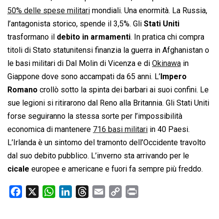
50% delle spese militari
mondiali. Una enormità. La Russia,
l’antagonista storico, spende il 3,5%. Gli
Stati Uniti
trasformano il
debito in armamenti
. In pratica chi compra
titoli di Stato statunitensi finanzia la guerra in Afghanistan o
le basi militari di Dal Molin di Vicenza e di
Okinawa
in
Giappone dove sono accampati da 65 anni. L’
Impero
Romano
crollò sotto la spinta dei barbari ai suoi confini. Le
sue legioni si ritirarono dal Reno alla Britannia. Gli Stati Uniti
forse seguiranno la stessa sorte per l’impossibilità
economica di mantenere
716 basi militari
in 40 Paesi.
L’Irlanda è un sintomo del tramonto dell’Occidente travolto
dal suo debito pubblico. L’inverno sta arrivando per le
cicale
europee e americane e fuori fa sempre più freddo.
F
X
W
L
T
E
C
P
a
h
i
h
m
o
r
c
a
n
r
a
p
i