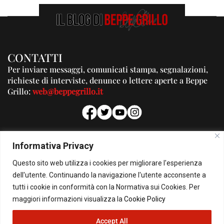
CONTATTI
Per inviare messaggi, comunicati stampa, segnalazioni,
richieste di interviste, denunce o lettere aperte a Beppe
Grillo:
web@beppegrillo.it
PUBBLICITA'
Informativa Privacy
Per la tua pubblicità su questo Blog:
Questo sito web utilizza i cookies per migliorare l'esperienza
pubblicita@beppegrillo.it
dell'utente. Continuando la navigazione l'utente acconsente a
tutti i cookie in conformità con la Normativa sui Cookies. Per
HOMEPAGE
COOKIE POLICY
PRIVACY POLICY
CONTATTI
maggiori informazioni visualizza la
Cookie Policy
Accept All
© Copyright 2026 - Il Blog di Beppe Grillo. All Rights Reserved - Powered by