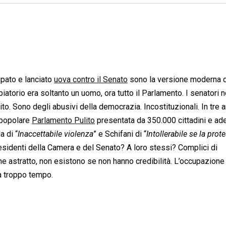
pato e lanciato
uova contro il Senato
sono la versione moderna d
spiatorio era soltanto un uomo, ora tutto il Parlamento. I senatori
ito. Sono degli abusivi della democrazia. Incostituzionali. In tre a
e popolare
Parlamento Pulito
presentata da 350.000 cittadini e a
a di “
Inaccettabile violenza
” e Schifani di “
Intollerabile se la prot
 presidenti della Camera e del Senato? A loro stessi? Complici di
ne astratto, non esistono se non hanno credibilità. L’occupazione
da troppo tempo.