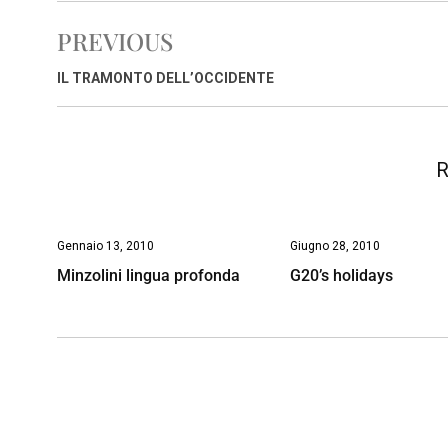
e
t
k
e
i
y
n
PREVIOUS
b
s
e
a
l
L
t
o
A
d
d
i
IL TRAMONTO DELL’OCCIDENTE
o
p
I
s
n
k
p
n
k
R
Gennaio 13, 2010
Giugno 28, 2010
Minzolini lingua profonda
G20’s holidays