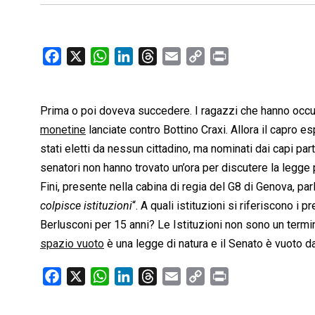
F
X
W
L
T
E
C
P
a
h
i
h
m
o
r
c
a
n
r
a
p
i
Prima o poi doveva succedere. I ragazzi che hanno occu
e
t
k
e
i
y
n
b
s
e
a
l
L
t
monetine
lanciate contro Bottino Craxi. Allora il capro e
o
A
d
d
i
stati eletti da nessun cittadino, ma nominati dai capi part
o
p
I
s
n
senatori non hanno trovato un’ora per discutere la legg
k
p
n
k
Fini, presente nella cabina di regia del G8 di Genova, parl
colpisce istituzioni
“. A quali istituzioni si riferiscono i
Berlusconi per 15 anni? Le Istituzioni non sono un termi
spazio vuoto
è una legge di natura e il Senato è vuoto 
F
X
W
L
T
E
C
P
a
h
i
h
m
o
r
c
a
n
r
a
p
i