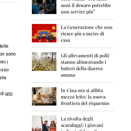
0
anni il denaro potrebbe
6
non servire più”
2
0
La Generazione che non
0
7
riesce più a uscire di
casa
2
elle
0
 non sono
0
Gli allevamenti di polli
8
stanno alimentando i
nni i
batteri della diarrea
desso
2
umana
0
esta
0
9
In Cina ora si affitta
 di
uno
mezzo letto: la nuova
2
frontiera del risparmio
0
1
0
La rivolta degli
scarafaggi: i giovani
2