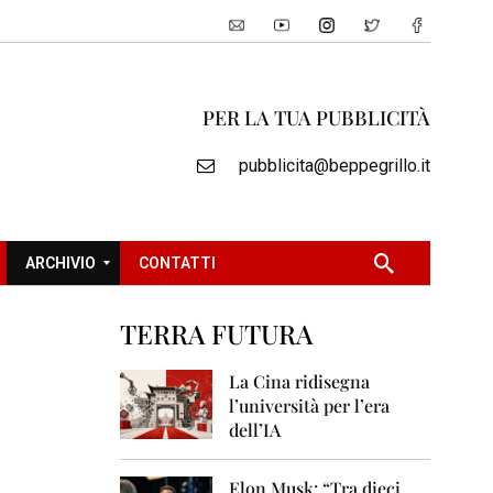
PER LA TUA PUBBLICITÀ
pubblicita@beppegrillo.it
ARCHIVIO
CONTATTI
TERRA FUTURA
2
0
La Cina ridisegna
0
l’università per l’era
5
dell’IA
2
0
Elon Musk: “Tra dieci