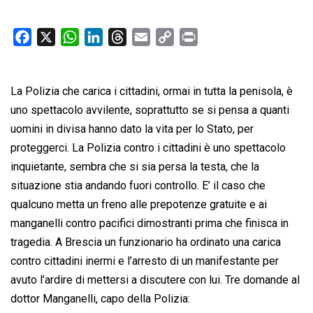
F
X
W
L
T
E
C
P
a
h
i
h
m
o
r
c
a
n
r
a
p
i
La Polizia che carica i cittadini, ormai in tutta la penisola, è
e
t
k
e
i
y
n
b
s
e
a
l
L
t
uno spettacolo avvilente, soprattutto se si pensa a quanti
o
A
d
d
i
uomini in divisa hanno dato la vita per lo Stato, per
o
p
I
s
n
proteggerci. La Polizia contro i cittadini è uno spettacolo
k
p
n
k
inquietante, sembra che si sia persa la testa, che la
situazione stia andando fuori controllo. E’ il caso che
qualcuno metta un freno alle prepotenze gratuite e ai
manganelli contro pacifici dimostranti prima che finisca in
tragedia. A Brescia un funzionario ha ordinato una carica
contro cittadini inermi e l’arresto di un manifestante per
avuto l’ardire di mettersi a discutere con lui. Tre domande al
dottor Manganelli, capo della Polizia: