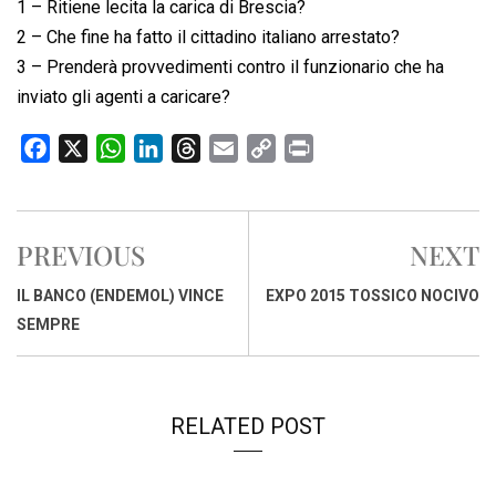
1 – Ritiene lecita la carica di Brescia?
2 – Che fine ha fatto il cittadino italiano arrestato?
3 – Prenderà provvedimenti contro il funzionario che ha
inviato gli agenti a caricare?
F
X
W
L
T
E
C
P
a
h
i
h
m
o
r
c
a
n
r
a
p
i
e
t
k
e
i
y
n
PREVIOUS
NEXT
b
s
e
a
l
L
t
o
A
d
d
i
IL BANCO (ENDEMOL) VINCE
EXPO 2015 TOSSICO NOCIVO
o
p
I
s
n
SEMPRE
k
p
n
k
RELATED POST