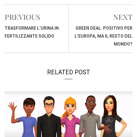
e
t
k
e
i
y
n
b
s
e
a
l
L
t
PREVIOUS
NEXT
o
A
d
d
i
o
p
I
s
n
TRASFORMARE L’URINA IN
GREEN DEAL: POSITIVO PER
k
p
n
k
FERTILIZZANTE SOLIDO
L’EUROPA, MA IL RESTO DEL
MONDO?
RELATED POST