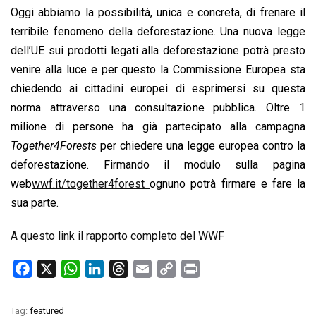
Oggi abbiamo la possibilità, unica e concreta, di frenare il
terribile fenomeno della deforestazione. Una nuova legge
dell’UE sui prodotti legati alla deforestazione potrà presto
venire alla luce e per questo la Commissione Europea sta
chiedendo ai cittadini europei di esprimersi su questa
norma attraverso una consultazione pubblica. Oltre 1
milione di persone ha già partecipato alla campagna
Together4Forests
per chiedere una legge europea contro la
deforestazione. Firmando il modulo sulla pagina
web
wwf.it/together4forest
ognuno potrà firmare e fare la
sua parte.
A questo link il rapporto completo del WWF
F
X
W
L
T
E
C
P
a
h
i
h
m
o
r
c
a
n
r
a
p
i
Tag:
featured