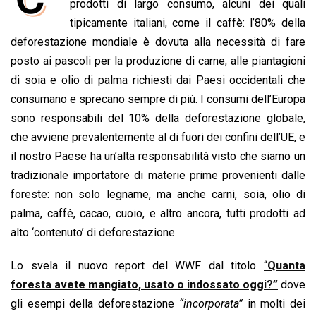
e
prodotti di largo consumo, alcuni dei quali
t
k
e
i
y
n
b
s
e
a
l
L
t
tipicamente italiani, come il caffè: l’80% della
o
A
d
d
i
deforestazione mondiale è dovuta alla necessità di fare
o
p
I
s
n
posto ai pascoli per la produzione di carne, alle piantagioni
k
p
n
k
di soia e olio di palma richiesti dai Paesi occidentali che
consumano e sprecano sempre di più. I consumi dell’Europa
sono responsabili del 10% della deforestazione globale,
che avviene prevalentemente al di fuori dei confini dell’UE, e
il nostro Paese ha un’alta responsabilità visto che siamo un
tradizionale importatore di materie prime provenienti dalle
foreste: non solo legname, ma anche carni, soia, olio di
palma, caffè, cacao, cuoio, e altro ancora, tutti prodotti ad
alto ‘contenuto’ di deforestazione.
Lo svela il nuovo report del WWF dal titolo
“
Quanta
foresta avete mangiato, usato o indossato oggi?”
dove
gli esempi della deforestazione
“incorporata”
in molti dei