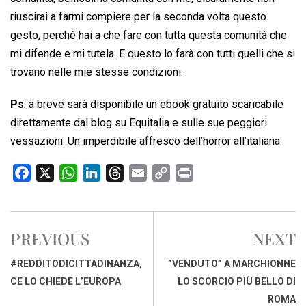
riuscirai a farmi compiere per la seconda volta questo
gesto, perché hai a che fare con tutta questa comunità che
mi difende e mi tutela. E questo lo farà con tutti quelli che si
trovano nelle mie stesse condizioni.
Ps
: a breve sarà disponibile un ebook gratuito scaricabile
direttamente dal blog su Equitalia e sulle sue peggiori
vessazioni. Un imperdibile affresco dell’horror all’italiana.
F
X
W
L
T
E
C
P
a
h
i
h
m
o
r
c
a
n
r
a
p
i
e
t
k
e
i
y
n
PREVIOUS
NEXT
b
s
e
a
l
L
t
o
A
d
d
i
#REDDITODICITTADINANZA,
”VENDUTO” A MARCHIONNE
o
p
I
s
n
CE LO CHIEDE L’EUROPA
LO SCORCIO PIÙ BELLO DI
k
p
n
k
ROMA