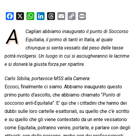
F
X
W
L
T
E
C
P
a
h
i
h
m
o
r
A
Cagliari abbiamo inaugurato il punto di 
Soccorso
c
a
n
r
a
p
i
e
Equitalia
t
, il primo di tanti in Italia, al quale
k
e
i
y
n
b
s
e
a
l
L
t
chiunque si senta vessato dal peso delle tasse
o
A
d
d
i
potrà rivolgersi. Un luogo in cui si asciugheranno le lacrime
o
p
I
s
n
e si donerà la giusta forza per ripartire.
k
p
n
k
Carlo Sibilia, portavoce M5S alla Camera:
Eccoci, finalmente ci siamo. Abbiamo inaugurato questo
primo punto d’ascolto, che abbiamo chiamato “
Punto di
soccorso anti-Equitalia
“. E’ qui che i cittadini che hanno dei
dubbi sulle loro cartelle esattoriali, su quello che c’è scritto
e su quello che gli viene contestato da un ente vessatorio
come Equitalia, potranno venire, portarle, e parlare con degli
attivisti, con delle persone, anche con dei professionisti