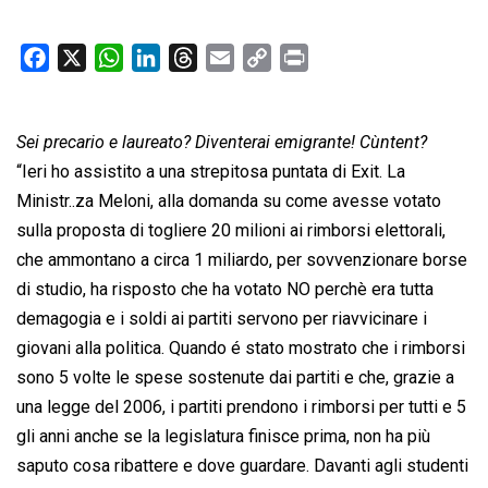
F
X
W
L
T
E
C
P
a
h
i
h
m
o
r
c
a
n
r
a
p
i
Sei precario e laureato? Diventerai emigrante! Cùntent?
e
t
k
e
i
y
n
b
s
e
a
l
L
t
“Ieri ho assistito a una strepitosa puntata di Exit. La
o
A
d
d
i
Ministr..za Meloni, alla domanda su come avesse votato
o
p
I
s
n
sulla proposta di togliere 20 milioni ai rimborsi elettorali,
k
p
n
k
che ammontano a circa 1 miliardo, per sovvenzionare borse
di studio, ha risposto che ha votato NO perchè era tutta
demagogia e i soldi ai partiti servono per riavvicinare i
giovani alla politica. Quando é stato mostrato che i rimborsi
sono 5 volte le spese sostenute dai partiti e che, grazie a
una legge del 2006, i partiti prendono i rimborsi per tutti e 5
gli anni anche se la legislatura finisce prima, non ha più
saputo cosa ribattere e dove guardare. Davanti agli studenti