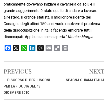
praticamente dovevano iniziare a cavarsela da soli, e il
grande suggerimento è stato quello di andare a lavorare
all’estero. Il grande statista, il miglior presidente del
Consiglio degli ultimi 150 anni vuole risolvere il problema
della disoccupazione in italia facendo emigrare tutti i
disoccupati. Applausi a scena aperta.”
Monica Murgia
F
X
W
L
T
E
C
P
a
h
i
h
m
o
r
c
a
n
r
a
p
i
e
t
k
e
i
y
n
PREVIOUS
NEXT
b
s
e
a
l
L
t
o
A
d
d
i
IL DISCORSO DI BERLUSCONI
SPAGNA CHIAMA ITALIA
o
p
I
s
n
PER LA FIDUCIA DEL 13
k
p
n
k
DICEMBRE 2010