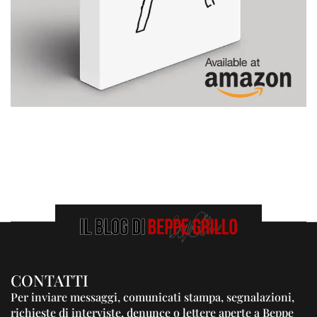
CONTATTI
Per inviare messaggi, comunicati stampa, segnalazioni,
richieste di interviste, denunce o lettere aperte a Beppe