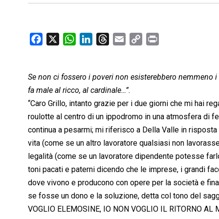
F
X
W
L
T
E
C
P
a
h
i
h
m
o
r
c
a
n
r
a
p
i
Se non ci fossero i poveri non esisterebbero nemmeno i r
e
t
k
e
i
y
n
b
s
e
a
l
L
t
fa male al ricco, al cardinale…”.
o
A
d
d
i
“Caro Grillo, intanto grazie per i due giorni che mi hai 
o
p
I
s
n
roulotte al centro di un ippodromo in una atmosfera di 
k
p
n
k
continua a pesarmi; mi riferisco a Della Valle in risposta
vita (come se un altro lavoratore qualsiasi non lavorass
legalità (come se un lavoratore dipendente potesse farl
toni pacati e paterni dicendo che le imprese, i grandi fac
dove vivono e producono con opere per la società e fina
se fosse un dono e la soluzione, detta col tono del saggi
VOGLIO ELEMOSINE, IO NON VOGLIO IL RITORNO AL