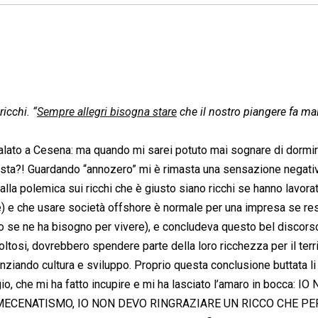
icchi. “
Sempre allegri bisogna stare
che il nostro piangere fa male
regalato a Cesena: ma quando mi sarei potuto mai sognare di dormir
festa?! Guardando “annozero” mi è rimasta una sensazione negati
 alla polemica sui ricchi che è giusto siano ricchi se hanno lavora
e) e che usare società offshore è normale per una impresa se res
o se ne ha bisogno per vivere), e concludeva questo bel discors
oltosi, dovrebbero spendere parte della loro ricchezza per il terri
nziando cultura e sviluppo. Proprio questa conclusione buttata l
o, che mi ha fatto incupire e mi ha lasciato l’amaro in bocca: IO
 MECENATISMO, IO NON DEVO RINGRAZIARE UN RICCO CHE PE