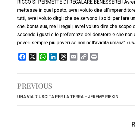
RICCO SI PERMETTE DI REGALARE BENESSERE!! Avrei volu
mettesse in quel posto, avrei voluto dire all’imprenditore
tutti, avrei voluto dirgli che se servono i soldi per fare 
che, bontà sua, me li regali, avrei voluto dire che scopo 
secondo i gusti e le preferenze del donatore e che non c
poveri sempre più poveri se non nell’avidità umana”.
Giu
F
X
W
L
T
E
C
P
a
h
i
h
m
o
r
c
a
n
r
a
p
i
e
t
k
e
i
y
n
PREVIOUS
b
s
e
a
l
L
t
o
A
d
d
i
UNA VIA D’USCITA PER LA TERRA – JEREMY RIFKIN
o
p
I
s
n
k
p
n
k
R