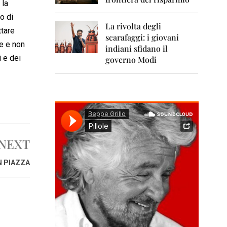
0
 la
1
o di
1
La rivolta degli
ttare
scarafaggi: i giovani
2
ne e non
0
indiani sfidano il
1
 e dei
governo Modi
2
2
0
1
3
2
NEXT
0
1
4
N PIAZZA
2
0
1
5
2