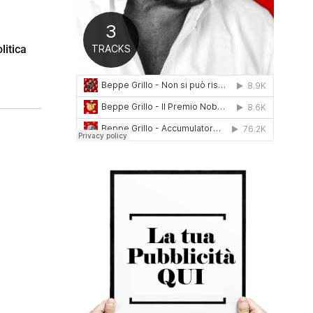
0
1
6
litica