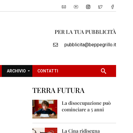
PER LA TUA PUBBLICITÀ
pubblicita@beppegrillo.it
ARCHIVIO
CONTATTI
TERRA FUTURA
2
0
La disoccupazione può
0
cominciare a 5 anni
5
2
0
La Cina ridisegna