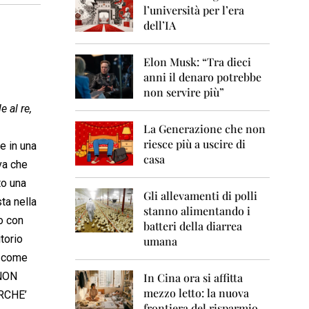
0
l’università per l’era
6
dell’IA
2
0
Elon Musk: “Tra dieci
0
anni il denaro potrebbe
7
non servire più”
2
 al re,
0
La Generazione che non
0
8
riesce più a uscire di
e in una
casa
va che
2
0
to una
0
Gli allevamenti di polli
ta nella
9
stanno alimentando i
o con
batteri della diarrea
2
torio
umana
0
i come
1
0
 NON
In Cina ora si affitta
mezzo letto: la nuova
RCHE’
2
frontiera del risparmio