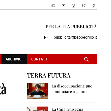
PER LA TUA PUBBLICITÀ
pubblicita@beppegrillo.it
ARCHIVIO
CONTATTI
TERRA FUTURA
2
tà
0
La disoccupazione può
0
cominciare a 5 anni
5
2
0
La Cina ridisegna