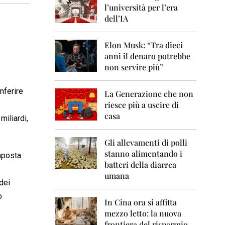
0
l’università per l’era
6
dell’IA
2
0
Elon Musk: “Tra dieci
0
anni il denaro potrebbe
7
non servire più”
2
0
nferire
La Generazione che non
0
8
riesce più a uscire di
casa
miliardi,
2
0
0
Gli allevamenti di polli
9
stanno alimentando i
imposta
batteri della diarrea
2
umana
0
 dei
1
o
0
In Cina ora si affitta
mezzo letto: la nuova
2
frontiera del risparmio