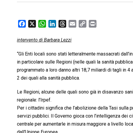
F
X
W
L
T
E
C
P
a
h
i
h
m
o
r
c
a
n
r
a
p
i
intervento di Barbara Lezzi
e
t
k
e
i
y
n
“Gli Enti locali sono stati letteralmente massacrati dall’i
b
s
e
a
l
L
t
in particolare sulle Regioni (nelle quali la sanità pubblica
o
A
d
d
i
programmato a loro danno altri 18,7 miliardi di tagli in 
o
p
I
s
n
k
p
n
k
2 dei quali alla sanità pubblica.
Le Regioni, alcune delle quali sono già in disavanzo sani
regionale: l’Irpef.
Per i cittadini significa che l’abolizione della Tasi sulla
servizi pubblici. Il Governo gioca con l’intelligenza dei ci
centrale per aumentarle in misura maggiore a livello local
dall’Unione Europea.