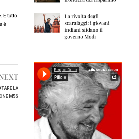
0
1
1
. E tutto
La rivolta degli
scarafaggi: i giovani
2
a è
0
indiani sfidano il
1
governo Modi
2
2
0
1
3
NEXT
2
0
OTARE LA
1
ONE M5S
4
2
0
1
5
2