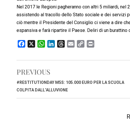
Nel 2017 le Regioni pagheranno con altri 5 miliardi, nel 2
assistendo al tracollo dello Stato sociale e dei servizi 
ciò mentre il Presidente del Consiglio ci viene a dire che
espansiva e farà ripartire il Paese. Deliri di un burattino
F
X
W
L
T
E
C
P
a
h
i
h
m
o
r
c
a
n
r
a
p
i
e
t
k
e
i
y
n
PREVIOUS
b
s
e
a
l
L
t
o
A
d
d
i
#RESTITUTIONDAY M5S: 105.000 EURO PER LA SCUOLA
o
p
I
s
n
COLPITA DALL’ALLUVIONE
k
p
n
k
R