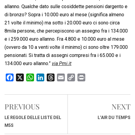
allanno. Qualche dato sulle cosiddette pensioni dargento e
di bronzo? Sopra i 10.000 euro al mese (significa almeno
21 volte il minimo) ma sotto i 20.000 euro ci sono circa
8mila persone, che percepiscono un assegno fra i 134.000
e i 259.000 euro allanno. Fra 4.800 e 10.000 euro al mese
(ovvero da 10 a venti volte il minimo) ci sono oltre 179.000
pensionati. Si tratta di assegni compresi fra i 65.000 e i
134.000 euro allanno.”
via Pmi.it
F
X
W
L
T
E
C
P
a
h
i
h
m
o
r
c
a
n
r
a
p
i
e
t
k
e
i
y
n
PREVIOUS
NEXT
b
s
e
a
l
L
t
o
A
d
d
i
LE REGOLE DELLE LISTE DEL
L’AIR DU TEMPS
o
p
I
s
n
M5S
k
p
n
k