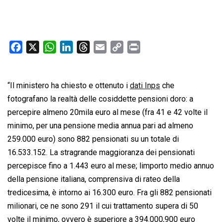
F
X
W
L
T
E
C
P
a
h
i
h
m
o
r
c
a
n
r
a
p
i
“Il ministero ha chiesto e ottenuto i
e
t
k
e
i
y
dati Inps
n
che
b
s
e
a
l
L
t
fotografano la realtà delle cosiddette pensioni doro: a
o
A
d
d
i
percepire almeno 20mila euro al mese (fra 41 e 42 volte il
o
p
I
s
n
minimo, per una pensione media annua pari ad almeno
k
p
n
k
259.000 euro) sono 882 pensionati su un totale di
16.533.152. La stragrande maggioranza dei pensionati
percepisce fino a 1.443 euro al mese; limporto medio annuo
della pensione italiana, comprensiva di rateo della
tredicesima, è intorno ai 16.300 euro. Fra gli 882 pensionati
milionari, ce ne sono 291 il cui trattamento supera di 50
volte il minimo, ovvero è superiore a 394.000,900 euro