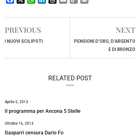
a
h
i
h
m
o
r
c
a
n
r
a
p
i
e
t
k
e
i
y
n
PREVIOUS
NEXT
b
s
e
a
l
L
t
o
A
d
d
i
I NUOVI SCILIPOTI
PENSIONI D’ORO, D’ARGENTO
o
p
I
s
n
E DI BRONZO
k
p
n
k
RELATED POST
Aprile 5, 2013
Il programma per Ancona 5 Stelle
Ottobre 16, 2013
Gasparri censura Dario Fo