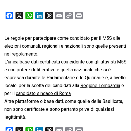
F
X
W
L
T
E
C
P
a
h
i
h
m
o
r
c
a
n
r
a
p
i
Le regole per partecipare come candidato per il M5S alle
e
t
k
e
i
y
n
b
s
e
a
l
L
t
elezioni comunali, regionali e nazionali sono quelle presenti
o
A
d
d
i
nel
regolamento
.
o
p
I
s
n
L’unica base dati certificata coincidente con gli attivisti M5S
k
p
n
k
e con potere deliberativo è quella nazionale che si è
espressa durante le Parlamentarie e le Quirinarie e, a livello
locale, per la scelta dei candidati alla
Regione Lombardia
e
per il
candidato sindaco di Roma
.
Altre piattaforme o base dati, come quelle della Basilicata,
non sono certificate e sono pertanto prive di qualsiasi
legittimità.
F
X
W
L
T
E
C
P