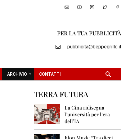
PER LA TUA PUBBLICITÀ
pubblicita@beppegrillo.it
ARCHIVIO
CONTATTI
TERRA FUTURA
2
0
La Cina ridisegna
0
l’università per l’era
5
dell’IA
2
0
Elon Musk: “Tra dieci