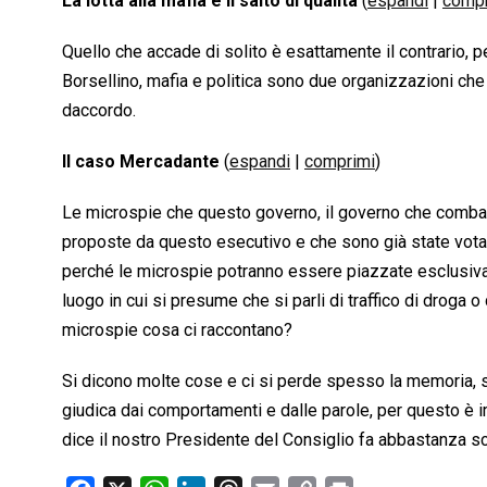
La lotta alla mafia e il salto di qualità
(
espandi
|
compr
Quello che accade di solito è esattamente il contrario,
Borsellino, mafia e politica sono due organizzazioni che 
daccordo.
Il caso Mercadante
(
espandi
|
comprimi
)
Le microspie che questo governo, il governo che combatt
proposte da questo esecutivo e che sono già state votate
perché le microspie potranno essere piazzate esclusiv
luogo in cui si presume che si parli di traffico di droga
microspie cosa ci raccontano?
Si dicono molte cose e ci si perde spesso la memoria, s
giudica dai comportamenti e dalle parole, per questo è i
dice il nostro Presidente del Consiglio fa abbastanza sc