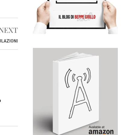
NEXT
ULAZIONI
o
e