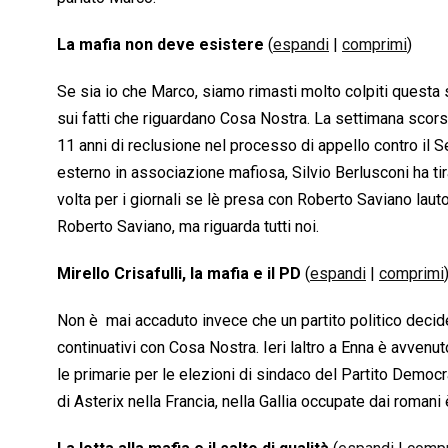
La mafia non deve esistere
(
espandi
|
comprimi
)
Se sia io che Marco, siamo rimasti molto colpiti questa 
sui fatti che riguardano Cosa Nostra. La settimana scorsa
11 anni di reclusione nel processo di appello contro il S
esterno in associazione mafiosa, Silvio Berlusconi ha tir
volta per i giornali se lè presa con Roberto Saviano lau
Roberto Saviano, ma riguarda tutti noi.
Mirello Crisafulli, la mafia e il PD
(
espandi
|
comprimi
Non è mai accaduto invece che un partito politico decid
continuativi con Cosa Nostra. Ieri laltro a Enna è avven
le primarie per le elezioni di sindaco del Partito Democr
di Asterix nella Francia, nella Gallia occupate dai romani