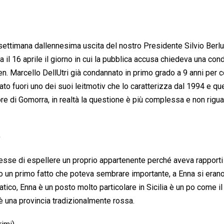
settimana dallennesima uscita del nostro Presidente Silvio Berl
 il 16 aprile il giorno in cui la pubblica accusa chiedeva una con
en. Marcello DellUtri già condannato in primo grado a 9 anni per
ato fuori uno dei suoi leitmotiv che lo caratterizza dal 1994 e qu
tore di Gomorra, in realtà la questione è più complessa e non rigu
)
esse di espellere un proprio appartenente perché aveva rapporti
uto un primo fatto che poteva sembrare importante, a Enna si eran
atico, Enna è un posto molto particolare in Sicilia è un po come i
 è una provincia tradizionalmente rossa.