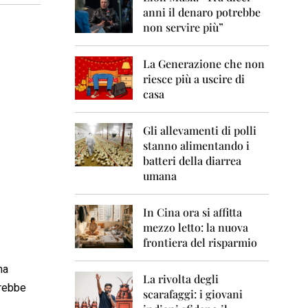
0
anni il denaro potrebbe
6
non servire più”
2
0
La Generazione che non
0
7
riesce più a uscire di
casa
2
0
0
Gli allevamenti di polli
8
stanno alimentando i
batteri della diarrea
2
umana
0
0
9
In Cina ora si affitta
mezzo letto: la nuova
2
frontiera del risparmio
0
1
ma
0
La rivolta degli
vrebbe
scarafaggi: i giovani
2