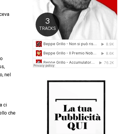
0
1
iceva
6
no
ss,
, nel
a ci
ello che