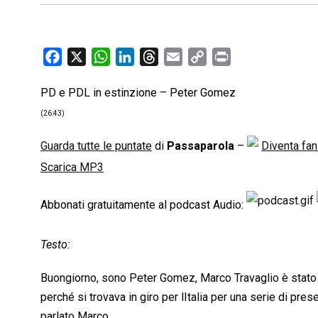
F
X
W
L
T
E
C
P
a
h
i
h
m
o
r
PD e PDL in estinzione – Peter Gomez
c
a
n
r
a
p
i
e
t
k
e
i
y
n
(26:43)
b
s
e
a
l
L
t
Guarda tutte le puntate
di
Passaparola
–
Diventa fa
o
A
d
d
i
Scarica MP3
o
p
I
s
n
k
p
n
k
Abbonati gratuitamente al podcast Audio:
Testo:
Buongiorno, sono Peter Gomez, Marco Travaglio è stato bl
perché si trovava in giro per lItalia per una serie di pre
parlato Marco.