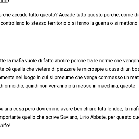
imi
)
 perché accade tutto questo? Accade tutto questo perché, come d
controllano lo stesso territorio o si fanno la guerra o si mettono
e la mafia vuole di fatto abolire perché tra le norme che vengo
 cè quella che vieterà di piazzare le microspie a casa di un bo
amente nel luogo in cui si presume che venga commesso un reato
 o di omicidio, quindi non verranno più messe in macchina, queste
u una cosa però dovremmo avere ben chiare tutti le idee, la mafi
mportante quello che scrive Saviano, Lirio Abbate, per questo qu
hifo!