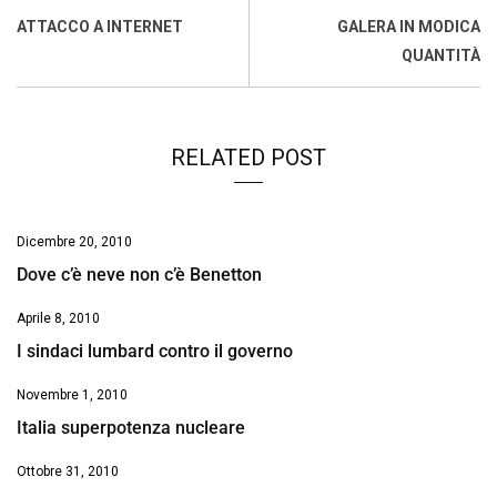
o
A
d
d
i
ATTACCO A INTERNET
GALERA IN MODICA
o
p
I
s
n
QUANTITÀ
k
p
n
k
RELATED POST
Dicembre 20, 2010
Dove c’è neve non c’è Benetton
Aprile 8, 2010
I sindaci lumbard contro il governo
Novembre 1, 2010
Italia superpotenza nucleare
Ottobre 31, 2010