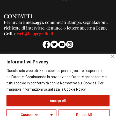
CONTATTI
Per inviare messaggi, comunicati stampa, segnalazioni,
richieste di interviste, denunce o lettere aperte a Beppe
Grillo:
web@beppegrillo.it
PUBBLICITA'
Informativa Privacy
Per la tua pubblicità su questo Blog:
Questo sito web utilizza i cookies per migliorare l'esperienza
pubblicita@beppegrillo.it
dell'utente. Continuando la navigazione l'utente acconsente a
tutti i cookie in conformità con la Normativa sui Cookies. Per
HOMEPAGE
COOKIE POLICY
PRIVACY POLICY
CONTATTI
maggiori informazioni visualizza la
Cookie Policy
Accept All
© Copyright 2026 - Il Blog di Beppe Grillo. All Rights Reserved - Powered by
happygrafic.com
Customize
Reject All