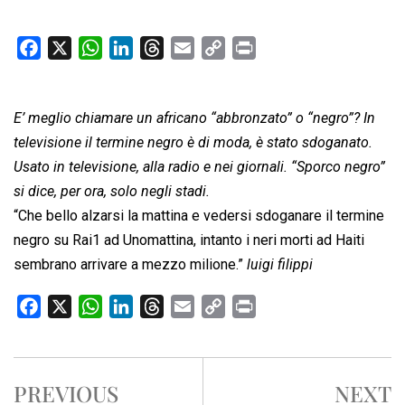
F
X
W
L
T
E
C
P
a
h
i
h
m
o
r
c
a
n
r
a
p
i
E’ meglio chiamare un africano “abbronzato” o “negro”? In
e
t
k
e
i
y
n
b
s
e
a
l
L
t
televisione il termine negro è di moda, è stato sdoganato.
o
A
d
d
i
Usato in televisione, alla radio e nei giornali. “Sporco negro”
o
p
I
s
n
si dice, per ora, solo negli stadi.
k
p
n
k
“Che bello alzarsi la mattina e vedersi sdoganare il termine
negro su Rai1 ad Unomattina, intanto i neri morti ad Haiti
sembrano arrivare a mezzo milione.”
luigi filippi
F
X
W
L
T
E
C
P
a
h
i
h
m
o
r
c
a
n
r
a
p
i
e
t
k
e
i
y
n
PREVIOUS
NEXT
b
s
e
a
l
L
t