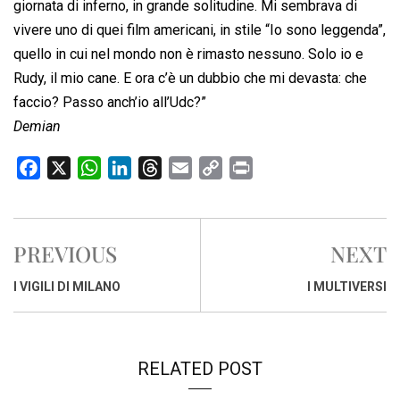
giornata di inferno, in grande solitudine. Mi sembrava di
vivere uno di quei film americani, in stile “Io sono leggenda”,
quello in cui nel mondo non è rimasto nessuno. Solo io e
Rudy, il mio cane. E ora c’è un dubbio che mi devasta: che
faccio? Passo anch’io all’Udc?”
Demian
F
X
W
L
T
E
C
P
a
h
i
h
m
o
r
c
a
n
r
a
p
i
e
t
k
e
i
y
n
PREVIOUS
NEXT
b
s
e
a
l
L
t
o
A
d
d
i
I VIGILI DI MILANO
I MULTIVERSI
o
p
I
s
n
k
p
n
k
RELATED POST