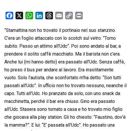
F
X
W
L
T
E
C
P
a
h
i
h
m
o
r
“Stamattina non ho trovato il portinaio nel suo stanzino.
c
a
n
r
a
p
i
C’era un foglio attaccato con lo scotch sul vetro: “Torno
e
t
k
e
i
y
n
b
s
e
a
l
L
t
subito. Passo un attimo all’Udc”. Poi sono andato al bar, a
o
A
d
d
i
prendere il solito caffè macchiato. Ma il barista non c’era.
o
p
I
s
n
Anche lui (mi hanno detto) era passato all’Udc. Senza caffè,
k
p
n
k
ho preso il bus per andare al lavoro. Era insolitamente
vuoto. Solo l’autista, che sconfortato m’ha detto: “Son tutti
passati all’Udc”. In ufficio non ho trovato nessuno, neanche il
capo. Tutti all’Udc. Ho pranzato da solo, con uno snack da
macchinetta, perché il bar era chiuso. Gino era passato
all’Udc. Stasera sono tornato a casa e ho trovato mio figlio
che giocava alla play station. Gli ho chiesto: “Faustino, dov’è
la mamma?”. E lui: “E’ passata all’Udc”. Ho passato una