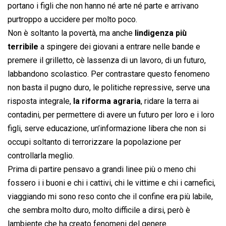
portano i figli che non hanno né arte né parte e arrivano
purtroppo a uccidere per molto poco.
Non è soltanto la povertà, ma anche
lindigenza più
terribile
a spingere dei giovani a entrare nelle bande e
premere il grilletto, cè lassenza di un lavoro, di un futuro,
labbandono scolastico. Per contrastare questo fenomeno
non basta il pugno duro, le politiche repressive, serve una
risposta integrale,
la riforma agraria
, ridare la terra ai
contadini, per permettere di avere un futuro per loro e i loro
figli, serve educazione, un’informazione libera che non si
occupi soltanto di terrorizzare la popolazione per
controllarla meglio.
Prima di partire pensavo a grandi linee più o meno chi
fossero i i buoni e chi i cattivi, chi le vittime e chi i carnefici,
viaggiando mi sono reso conto che il confine era più labile,
che sembra molto duro, molto difficile a dirsi, però è
lambiente che ha creato fenomeni del genere.