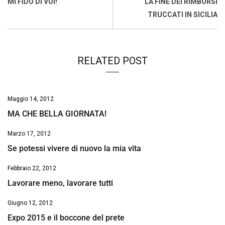
MI FIDO DI VOI!
LA FINE DEI RIMBORSI
o
p
I
s
n
TRUCCATI IN SICILIA
k
p
n
k
RELATED POST
Maggio 14, 2012
MA CHE BELLA GIORNATA!
Marzo 17, 2012
Se potessi vivere di nuovo la mia vita
Febbraio 22, 2012
Lavorare meno, lavorare tutti
Giugno 12, 2012
Expo 2015 e il boccone del prete