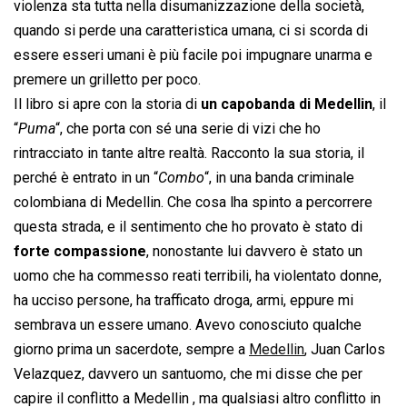
violenza sta tutta nella disumanizzazione della società,
quando si perde una caratteristica umana, ci si scorda di
essere esseri umani è più facile poi impugnare unarma e
premere un grilletto per poco.
Il libro si apre con la storia di
un capobanda di Medellin
, il
“
Puma
“, che porta con sé una serie di vizi che ho
rintracciato in tante altre realtà. Racconto la sua storia, il
perché è entrato in un “
Combo
“, in una banda criminale
colombiana di Medellin. Che cosa lha spinto a percorrere
questa strada, e il sentimento che ho provato è stato di
forte compassione
, nonostante lui davvero è stato un
uomo che ha commesso reati terribili, ha violentato donne,
ha ucciso persone, ha trafficato droga, armi, eppure mi
sembrava un essere umano. Avevo conosciuto qualche
giorno prima un sacerdote, sempre a
Medellin
, Juan Carlos
Velazquez, davvero un santuomo, che mi disse che per
capire il conflitto a Medellin , ma qualsiasi altro conflitto in