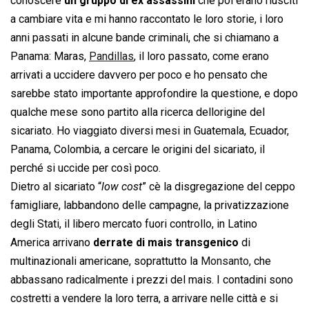
conoscere
un gruppo di ex assassini
che poi erano riusciti
a cambiare vita e mi hanno raccontato le loro storie, i loro
anni passati in alcune bande criminali, che si chiamano a
Panama: Maras,
Pandillas
, il loro passato, come erano
arrivati a uccidere davvero per poco e ho pensato che
sarebbe stato importante approfondire la questione, e dopo
qualche mese sono partito alla ricerca dellorigine del
sicariato. Ho viaggiato diversi mesi in Guatemala, Ecuador,
Panama, Colombia, a cercare le origini del sicariato, il
perché si uccide per così poco.
Dietro al sicariato “
low cost
” cè la disgregazione del ceppo
famigliare, labbandono delle campagne, la privatizzazione
degli Stati, il libero mercato fuori controllo, in Latino
America arrivano
derrate di mais transgenico
di
multinazionali americane, soprattutto la
Monsanto
, che
abbassano radicalmente i prezzi del mais. I contadini sono
costretti a vendere la loro terra, a arrivare nelle città e si