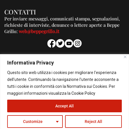
CONTATTI
Per inviare messaggi, comunicati stampa, segnalazioni,
richieste di interviste, denunce o lettere aperte a Beppe
Grillo:
web@beppegrillo.it
PUBBLICITA'
Informativa Privacy
Per la tua pubblicità su questo Blog:
Questo sito web utilizza i cookies per migliorare l'esperienza
pubblicita@beppegrillo.it
dell'utente. Continuando la navigazione l'utente acconsente a
tutti i cookie in conformità con la Normativa sui Cookies. Per
HOMEPAGE
COOKIE POLICY
PRIVACY POLICY
CONTATTI
maggiori informazioni visualizza la
Cookie Policy
Accept All
© Copyright 2026 - Il Blog di Beppe Grillo. All Rights Reserved - Powered by
happygrafic.com
Customize
Reject All