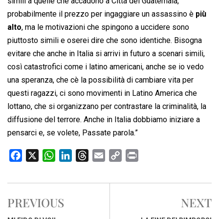
simili a quelle che accadono a Città del Guatemala,
probabilmente il prezzo per ingaggiare un assassino è
più
alto
, ma le motivazioni che spingono a uccidere sono
piuttosto simili e oserei dire che sono identiche. Bisogna
evitare che anche in Italia si arrivi in futuro a scenari simili,
così catastrofici come i latino americani, anche se io vedo
una speranza, che cè la possibilità di cambiare vita per
questi ragazzi, ci sono movimenti in Latino America che
lottano, che si organizzano per contrastare la criminalità, la
diffusione del terrore. Anche in Italia dobbiamo iniziare a
pensarci e, se volete, Passate parola.”
F
X
W
L
T
E
C
P
a
h
i
h
m
o
r
c
a
n
r
a
p
i
e
t
k
e
i
y
n
PREVIOUS
NEXT
b
s
e
a
l
L
t
o
A
d
d
i