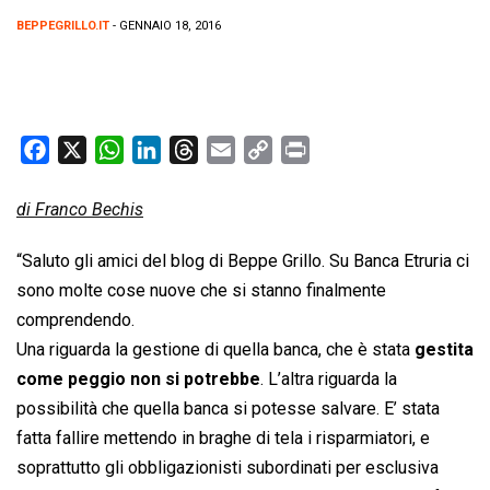
BEPPEGRILLO.IT
- GENNAIO 18, 2016
F
X
W
L
T
E
C
P
a
h
i
h
m
o
r
c
a
n
r
a
p
i
di Franco Bechis
e
t
k
e
i
y
n
“Saluto gli amici del blog di Beppe Grillo. Su Banca Etruria ci
b
s
e
a
l
L
t
sono molte cose nuove che si stanno finalmente
o
A
d
d
i
comprendendo.
o
p
I
s
n
k
p
n
k
Una riguarda la gestione di quella banca, che è stata
gestita
come peggio non si potrebbe
. L’altra riguarda la
possibilità che quella banca si potesse salvare. E’ stata
fatta fallire mettendo in braghe di tela i risparmiatori, e
soprattutto gli obbligazionisti subordinati per esclusiva