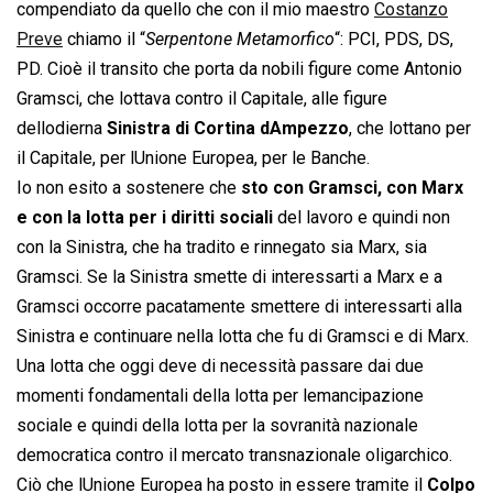
compendiato da quello che con il mio maestro
Costanzo
Preve
chiamo il “
Serpentone Metamorfico
“: PCI, PDS, DS,
PD. Cioè il transito che porta da nobili figure come Antonio
Gramsci, che lottava contro il Capitale, alle figure
dellodierna
Sinistra di Cortina dAmpezzo
, che lottano per
il Capitale, per lUnione Europea, per le Banche.
Io non esito a sostenere che
sto con Gramsci, con Marx
e con la lotta per i diritti sociali
del lavoro e quindi non
con la Sinistra, che ha tradito e rinnegato sia Marx, sia
Gramsci. Se la Sinistra smette di interessarti a Marx e a
Gramsci occorre pacatamente smettere di interessarti alla
Sinistra e continuare nella lotta che fu di Gramsci e di Marx.
Una lotta che oggi deve di necessità passare dai due
momenti fondamentali della lotta per lemancipazione
sociale e quindi della lotta per la sovranità nazionale
democratica contro il mercato transnazionale oligarchico.
Ciò che lUnione Europea ha posto in essere tramite il
Colpo