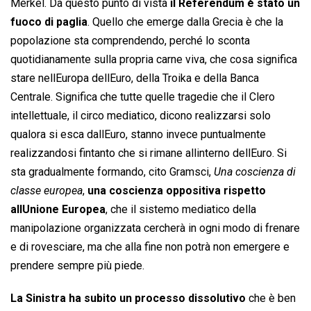
Merkel. Da questo punto di vista
il Referendum è stato un
fuoco di paglia
. Quello che emerge dalla Grecia è che la
popolazione sta comprendendo, perché lo sconta
quotidianamente sulla propria carne viva, che cosa significa
stare nellEuropa dellEuro, della Troika e della Banca
Centrale. Significa che tutte quelle tragedie che il Clero
intellettuale, il circo mediatico, dicono realizzarsi solo
qualora si esca dallEuro, stanno invece puntualmente
realizzandosi fintanto che si rimane allinterno dellEuro. Si
sta gradualmente formando, cito Gramsci, 
Una coscienza di
classe europea
,
una coscienza oppositiva rispetto
allUnione Europea
, che il sistemo mediatico della
manipolazione organizzata cercherà in ogni modo di frenare
e di rovesciare, ma che alla fine non potrà non emergere e
prendere sempre più piede.
La Sinistra ha subito un processo dissolutivo
che è ben