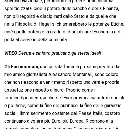
Sovrano Nazionale, per imporre il potere delleconomia
spoliticizzata, cioè il potere delle banche e della Finanza,
non più regolati e disciplinati dallo Stato e da quelle che
nella
Filosofia di Hegel
si chiamerebbero le potenze Etiche,
cioè quelle potenze in grado di disciplinare lEconomia e di
porla al servizio della comunità.
VIDEO
Destra e sinistra praticano gli stessi ideali
Gli Euroinomani
, uso questa formula presa in prestito dal
mio amico giornalista Alessandro Montanari, sono coloro
che non riescono a venir meno rispetto una vera e propria
assuefazione rispetto alleuro. Proprio come i
tossicodipendenti, anche se lEuro provoca catastrofi sociali
e politiche, come la fine del pubblico, la fine delle garanzie
sociali, limmiserimento costante del Paese Italia, costoro
continuano a volere più Euro, più Europa. Ricorrono alla
formula oracolare, quasi teologica 
Ci vuole più Europa!
. E