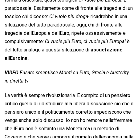
paradossale. Esattamente come di fronte alle tragedie di un
tossico chi dicesse: 
Ci vuole più droga!
 ricadrebbe in una
situazione del tutto paradossale, oggi, chi di fronte alle
tragedie dellEuropa e dellEuro, ripete ossessivamente e
compulsivamente: 
Ci vuole più Euro, ci vuole più Europa!
 è
del tutto analogo a questa situazione di
assuefazione
allEuroina.
VIDEO
Fusaro smentisce Monti su Euro, Grecia e Austerity
in diretta tv
La verità è sempre rivoluzionaria. E compito di un pensiero
critico quello di ridistribuire alla libera discussione ciò che il
pensiero unico e il politicamente corretto impediscono che
venga anche solo discusso. Io non ho remore nellaffermare
che lEuro non è soltanto una Moneta ma un metodo di
Governo e che serve a imporre il primato delleconomia sulla