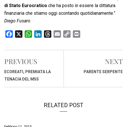
di Stato Eurocratico
che ha posto in essere la dittatura
finanziaria che stiamo oggi scontando quotidianamente.”
Diego Fusaro
F
X
W
L
T
E
C
P
a
h
i
h
m
o
r
c
a
n
r
a
p
i
e
t
k
e
i
y
n
PREVIOUS
NEXT
b
s
e
a
l
L
t
o
A
d
d
i
ECOREATI, PREMIATA LA
PARENTE SERPENTE
o
p
I
s
n
TENACIA DEL M5S
k
p
n
k
RELATED POST
Febbraio 11, 2015