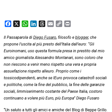
F
X
W
L
T
E
C
P
a
h
i
h
m
o
r
c
a
n
r
a
p
i
Il Passaparola di
Diego Fusaro
, filosofo e
blogger
, che
e
t
k
e
i
y
n
propone l’uscita al più presto dell’Italia dall’euro: “Gli
b
s
e
a
l
L
t
Euroinomani, uso questa formula presa in prestito dal mio
o
A
d
d
i
amico giornalista Alessandro Montanari, sono coloro che
o
p
I
s
n
non riescono a venir meno rispetto una vera e propria
k
p
n
k
assuefazione rispetto alleuro. Proprio come i
tossicodipendenti, anche se lEuro provoca catastrofi sociali
e politiche, come la fine del pubblico, la fine delle garanzie
sociali, limmiserimento costante del Paese Italia, costoro
continuano a volere più Euro, più Europa” Diego Fusaro
“Un saluto a tutti gli amici e amiche del Blog di Beppe Grillo.