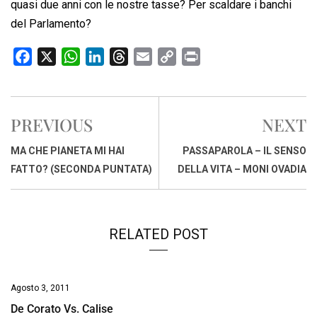
quasi due anni con le nostre tasse? Per scaldare i banchi
del Parlamento?
F
X
W
L
T
E
C
P
a
h
i
h
m
o
r
c
a
n
r
a
p
i
e
t
k
e
i
y
n
PREVIOUS
NEXT
b
s
e
a
l
L
t
o
A
d
d
i
MA CHE PIANETA MI HAI
PASSAPAROLA – IL SENSO
o
p
I
s
n
FATTO? (SECONDA PUNTATA)
DELLA VITA – MONI OVADIA
k
p
n
k
RELATED POST
Agosto 3, 2011
De Corato Vs. Calise