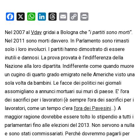
F
X
W
L
T
E
C
P
a
h
i
h
m
o
r
Nel 2007 al
Vday
gridai a Bologna che “
i partiti sono morti
“.
c
a
n
r
a
p
i
Nel 2011 sono morti davvero. In Parlamento sono rimasti
e
t
k
e
i
y
n
b
s
e
a
l
L
t
solo i loro involucri. I partiti hanno dimostrato di essere
o
A
d
d
i
inutili e dannosi. La prova provata è l’indifferenza della
o
p
I
s
n
Nazione alla loro dipartita. Indifferente come quando muore
k
p
n
k
un cugino di quarto grado emigrato nelle Americhe visto una
sola volta da bambini. Le facce dei politici nei giornali
assomigliano a annunci mortuari sui muri di paese. E’ l’ora
dei sacrifici per i lavoratori (è sempre l’ora dei sacrifici per i
lavoratori, come un tempo c’era
l’ora dei Pavesini
…). A
maggior ragione dovrebbe essere tolto lo stipendio a tutti i
parlamentari fino alle elezioni del 2013. Non servono a nulla
e sono stati commissariati. Perché dovremmo pagarli per