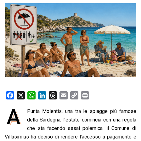
F
X
W
L
T
E
C
P
a
h
i
h
m
o
r
A
Punta Molentis, una tra le spiagge più famose
c
a
n
r
a
p
i
e
della Sardegna, l’estate comincia con una regola
t
k
e
i
y
n
b
s
e
a
l
L
t
che sta facendo assai polemica: il Comune di
o
A
d
d
i
Villasimius ha deciso di rendere l’accesso a pagamento e