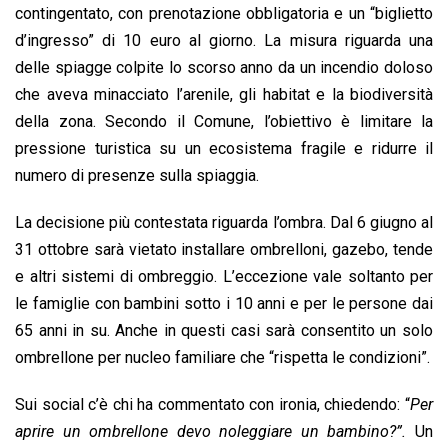
o
p
I
s
n
contingentato, con prenotazione obbligatoria e un “biglietto
k
p
n
k
d’ingresso” di 10 euro al giorno. La misura riguarda una
delle spiagge colpite lo scorso anno da un incendio doloso
che aveva minacciato l’arenile, gli habitat e la biodiversità
della zona. Secondo il Comune, l’obiettivo è limitare la
pressione turistica su un ecosistema fragile e ridurre il
numero di presenze sulla spiaggia.
La decisione più contestata riguarda l’ombra. Dal 6 giugno al
31 ottobre sarà vietato installare ombrelloni, gazebo, tende
e altri sistemi di ombreggio. L’eccezione vale soltanto per
le famiglie con bambini sotto i 10 anni e per le persone dai
65 anni in su. Anche in questi casi sarà consentito un solo
ombrellone per nucleo familiare che “rispetta le condizioni”.
Sui social c’è chi ha commentato con ironia, chiedendo: “
Per
aprire un ombrellone devo noleggiare un bambino?”.
Un