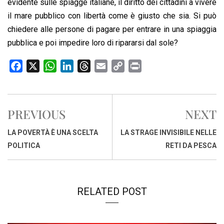
evidente sulle spiagge italiane, il diritto dei cittadini a vivere
il mare pubblico con libertà come è giusto che sia. Si può
chiedere alle persone di pagare per entrare in una spiaggia
pubblica e poi impedire loro di ripararsi dal sole?
F
X
W
L
T
E
C
P
a
h
i
h
m
o
r
c
a
n
r
a
p
i
e
t
k
e
i
y
n
PREVIOUS
NEXT
b
s
e
a
l
L
t
o
A
d
d
i
LA POVERTÀ È UNA SCELTA
LA STRAGE INVISIBILE NELLE
o
p
I
s
n
POLITICA
RETI DA PESCA
k
p
n
k
RELATED POST