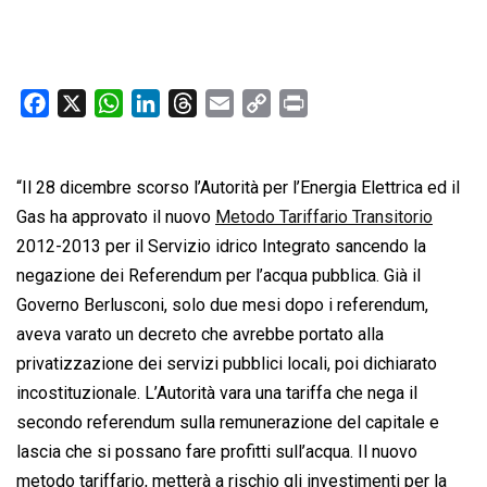
F
X
W
L
T
E
C
P
a
h
i
h
m
o
r
c
a
n
r
a
p
i
“Il 28 dicembre scorso l’Autorità per l’Energia Elettrica ed il
e
t
k
e
i
y
n
b
s
e
a
l
L
t
Gas ha approvato il nuovo
Metodo Tariffario Transitorio
o
A
d
d
i
2012-2013 per il Servizio idrico Integrato sancendo la
o
p
I
s
n
negazione dei Referendum per l’acqua pubblica. Già il
k
p
n
k
Governo Berlusconi, solo due mesi dopo i referendum,
aveva varato un decreto che avrebbe portato alla
privatizzazione dei servizi pubblici locali, poi dichiarato
incostituzionale. L’Autorità vara una tariffa che nega il
secondo referendum sulla remunerazione del capitale e
lascia che si possano fare profitti sull’acqua. Il nuovo
metodo tariffario, metterà a rischio gli investimenti per la