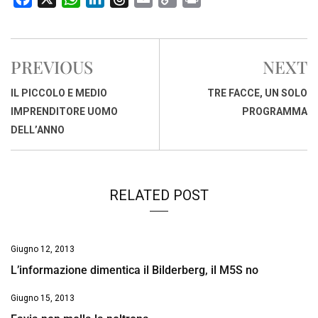
a
h
i
h
m
o
r
c
a
n
r
a
p
i
e
t
k
e
i
y
n
PREVIOUS
NEXT
b
s
e
a
l
L
t
o
A
d
d
i
IL PICCOLO E MEDIO
TRE FACCE, UN SOLO
o
p
I
s
n
IMPRENDITORE UOMO
PROGRAMMA
k
p
n
k
DELL’ANNO
RELATED POST
Giugno 12, 2013
L’informazione dimentica il Bilderberg, il M5S no
Giugno 15, 2013