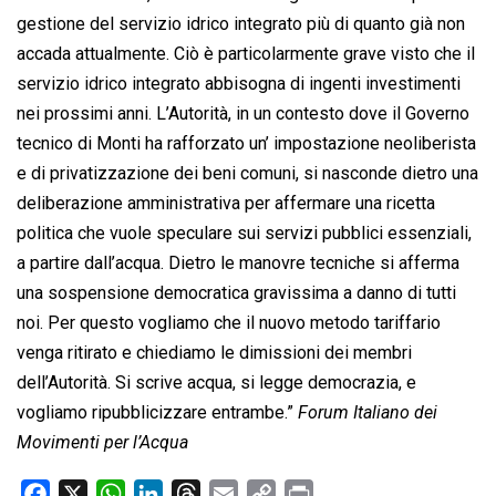
gestione del servizio idrico integrato più di quanto già non
accada attualmente. Ciò è particolarmente grave visto che il
servizio idrico integrato abbisogna di ingenti investimenti
nei prossimi anni. L’Autorità, in un contesto dove il Governo
tecnico di Monti ha rafforzato un’ impostazione neoliberista
e di privatizzazione dei beni comuni, si nasconde dietro una
deliberazione amministrativa per affermare una ricetta
politica che vuole speculare sui servizi pubblici essenziali,
a partire dall’acqua. Dietro le manovre tecniche si afferma
una sospensione democratica gravissima a danno di tutti
noi. Per questo vogliamo che il nuovo metodo tariffario
venga ritirato e chiediamo le dimissioni dei membri
dell’Autorità. Si scrive acqua, si legge democrazia, e
vogliamo ripubblicizzare entrambe.”
Forum Italiano dei
Movimenti per l’Acqua
F
X
W
L
T
E
C
P