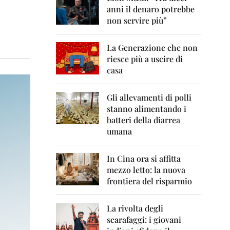
0
anni il denaro potrebbe
6
non servire più”
2
0
La Generazione che non
0
7
riesce più a uscire di
casa
2
0
0
Gli allevamenti di polli
8
stanno alimentando i
batteri della diarrea
2
umana
0
0
9
In Cina ora si affitta
mezzo letto: la nuova
2
frontiera del risparmio
0
1
0
La rivolta degli
scarafaggi: i giovani
2