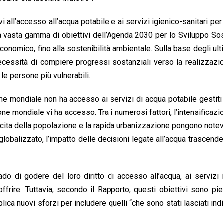
vi all’accesso all’acqua potabile e ai servizi igienico-sanitari per 
la vasta gamma di obiettivi dell’Agenda 2030 per lo Sviluppo Sos
onomico, fino alla sostenibilità ambientale. Sulla base degli ultim
necessità di compiere progressi sostanziali verso la realizzazi
e persone più vulnerabili.
one mondiale non ha accesso ai servizi di acqua potabile gestit
one mondiale vi ha accesso. Tra i numerosi fattori, l’intensificazi
scita della popolazione e la rapida urbanizzazione pongono notev
globalizzato, l’impatto delle decisioni legate all’acqua trascende 
ado di godere del loro diritto di accesso all’acqua, ai servizi 
offrire. Tuttavia, secondo il Rapporto, questi obiettivi sono p
plica nuovi sforzi per includere quelli “che sono stati lasciati indi