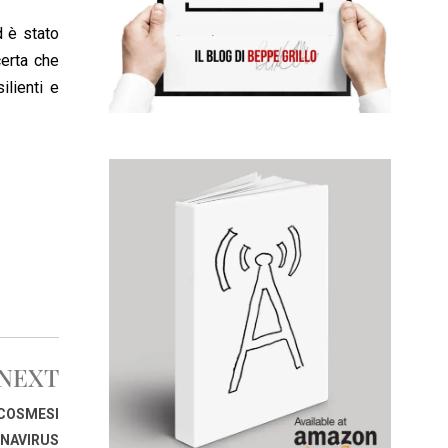
d è stato
certa che
ilienti e
NEXT
 COSMESI
ONAVIRUS