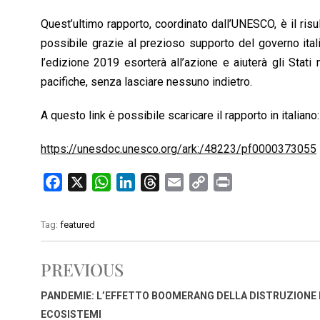
Quest’ultimo rapporto, coordinato dall’UNESCO, è il ris
possibile grazie al prezioso supporto del governo ital
l’edizione 2019 esorterà all’azione e aiuterà gli Stati
pacifiche, senza lasciare nessuno indietro.
A questo link è possibile scaricare il rapporto in italiano:
https://unesdoc.unesco.org/ark:/48223/pf0000373055
F
X
W
L
T
E
C
P
a
h
i
h
m
o
r
c
a
n
r
a
p
i
Tag:
featured
e
t
k
e
i
y
n
b
s
e
a
l
L
t
PREVIOUS
o
A
d
d
i
o
p
I
s
n
PANDEMIE: L’EFFETTO BOOMERANG DELLA DISTRUZIONE 
k
p
n
k
ECOSISTEMI