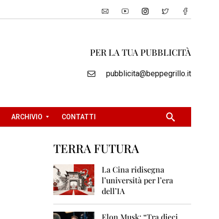
PER LA TUA PUBBLICITÀ
pubblicita@beppegrillo.it
ARCHIVIO
CONTATTI
TERRA FUTURA
2
0
La Cina ridisegna
0
l’università per l’era
5
dell’IA
2
0
Elon Musk: “Tra dieci