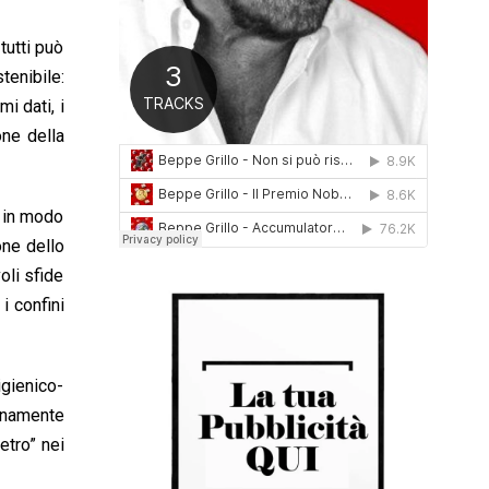
0
1
tutti può
6
tenibile:
i dati, i
one della
i in modo
one dello
oli sfide
i confini
igienico-
ienamente
etro” nei