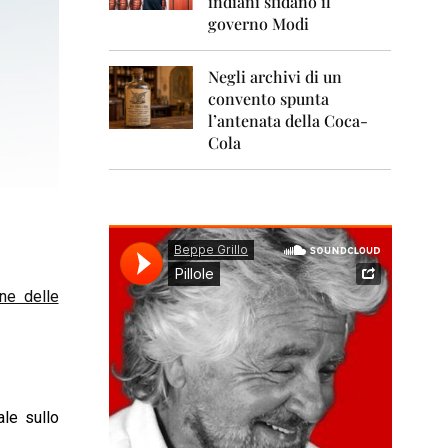
indiani sfidano il
0
1
governo Modi
1
Negli archivi di un
2
0
convento spunta
1
l’antenata della Coca-
2
Cola
2
0
1
3
2
0
ne delle
1
4
2
0
1
5
ale sullo
2