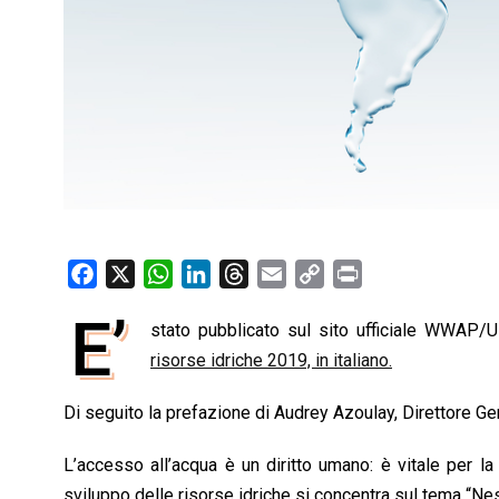
F
X
W
L
T
E
C
P
a
h
i
h
m
o
r
E’
stato pubblicato sul sito ufficiale WWAP
c
a
n
r
a
p
i
e
risorse idriche 2019, in italiano.
t
k
e
i
y
n
b
s
e
a
l
L
t
Di seguito la prefazione di Audrey Azoulay, Direttore G
o
A
d
d
i
o
p
I
s
n
L’accesso all’acqua è un diritto umano: è vitale per l
k
p
n
k
sviluppo delle risorse idriche si concentra sul tema “Nes