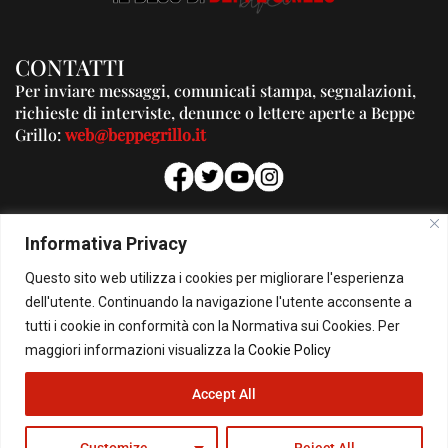
CONTATTI
Per inviare messaggi, comunicati stampa, segnalazioni,
richieste di interviste, denunce o lettere aperte a Beppe
Grillo:
web@beppegrillo.it
PUBBLICITA'
Informativa Privacy
Per la tua pubblicità su questo Blog:
Questo sito web utilizza i cookies per migliorare l'esperienza
pubblicita@beppegrillo.it
dell'utente. Continuando la navigazione l'utente acconsente a
tutti i cookie in conformità con la Normativa sui Cookies. Per
HOMEPAGE
COOKIE POLICY
PRIVACY POLICY
CONTATTI
maggiori informazioni visualizza la
Cookie Policy
Accept All
© Copyright 2026 - Il Blog di Beppe Grillo. All Rights Reserved - Powered by
happygrafic.com
Customize
Reject All