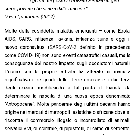
b
s
e
a
l
L
t
i germi del posto si trovano a volare in giro
o
A
d
d
i
come polvere che si alza dalle macerie.”
o
p
I
s
n
David Quammen (2012)
k
p
n
k
Molte delle cosiddette malattie emergenti – come Ebola,
AIDS, SARS, influenza aviaria, influenza suina e oggi il
nuovo coronavirus (
SARS-CoV-2
definito in precedenza
come COVID-19) non sono eventi catastrofici casuali, ma la
conseguenza del nostro impatto sugli ecosistemi naturali.
L’uomo con le proprie attività ha alterato in maniera
significativa i tre quarti delle terre emerse e i due terzi
degli oceani, modificando a tal punto il Pianeta da
determinare la nascita di una nuova epoca denominata
“Antropocene”. Molte pandemie degli ultimi decenni hanno
origine nei mercati di metropoli asiatiche o africane dove si
riscontra il commercio illegale o incontrollato di animali
selvatici vivi, di scimmie, di pipistrelli, di carne di serpente,