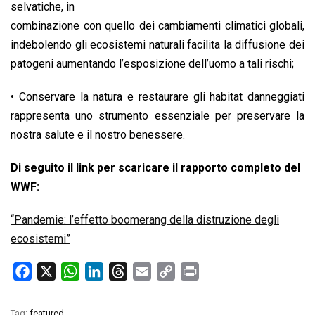
selvatiche, in
combinazione con quello dei cambiamenti climatici globali,
indebolendo gli ecosistemi naturali facilita la diffusione dei
patogeni aumentando l’esposizione dell’uomo a tali rischi;
• Conservare la natura e restaurare gli habitat danneggiati
rappresenta uno strumento essenziale per preservare la
nostra salute e il nostro benessere.
Di seguito il link per scaricare il rapporto completo del
WWF:
“Pandemie: l’effetto boomerang della distruzione degli
ecosistemi”
F
X
W
L
T
E
C
P
a
h
i
h
m
o
r
c
a
n
r
a
p
i
Tag:
featured