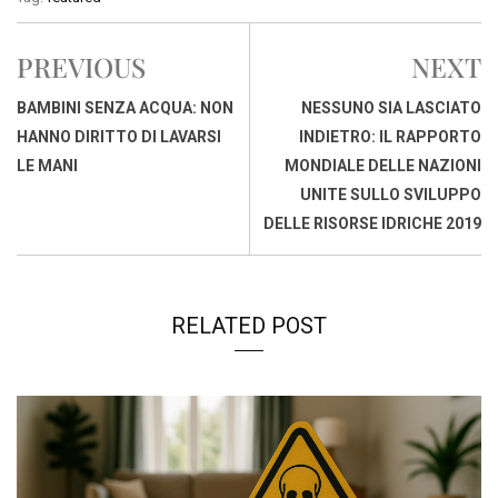
e
t
k
e
i
y
n
b
s
e
a
l
L
t
PREVIOUS
NEXT
o
A
d
d
i
o
p
I
s
n
BAMBINI SENZA ACQUA: NON
NESSUNO SIA LASCIATO
k
p
n
k
HANNO DIRITTO DI LAVARSI
INDIETRO: IL RAPPORTO
LE MANI
MONDIALE DELLE NAZIONI
UNITE SULLO SVILUPPO
DELLE RISORSE IDRICHE 2019
RELATED POST