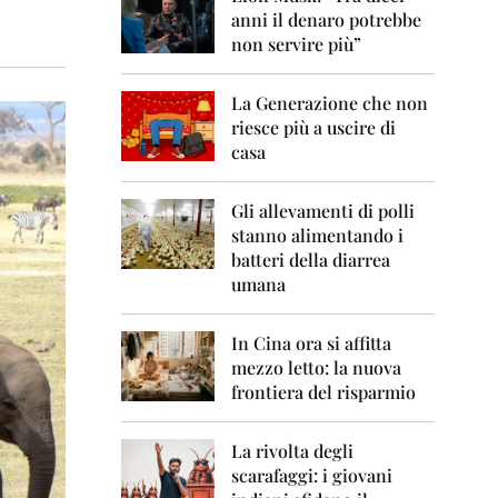
0
anni il denaro potrebbe
6
non servire più”
2
0
La Generazione che non
0
7
riesce più a uscire di
casa
2
0
0
Gli allevamenti di polli
8
stanno alimentando i
batteri della diarrea
2
umana
0
0
9
In Cina ora si affitta
mezzo letto: la nuova
2
frontiera del risparmio
0
1
0
La rivolta degli
scarafaggi: i giovani
2