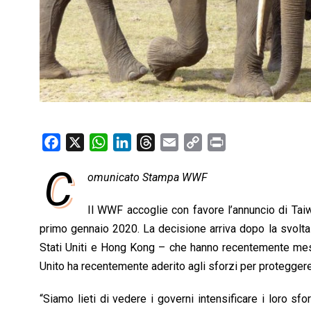
F
X
W
L
T
E
C
P
a
h
i
h
m
o
r
C
omunicato Stampa WWF
c
a
n
r
a
p
i
e
t
k
e
i
y
n
Il WWF accoglie con favore l’annuncio di Taiw
b
s
e
a
l
L
t
primo gennaio 2020. La decisione arriva dopo la svolta 
o
A
d
d
i
Stati Uniti e Hong Kong – che hanno recentemente messo
o
p
I
s
n
Unito ha recentemente aderito agli sforzi per proteggere 
k
p
n
k
“Siamo lieti di vedere i governi intensificare i loro sfo