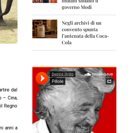
indiani sfidano il
0
1
governo Modi
1
Negli archivi di un
2
0
convento spunta
1
l’antenata della Coca-
2
Cola
2
0
1
3
2
0
1
rtire dal
4
o – Cina,
2
 il Regno
0
1
5
mi anni a
2