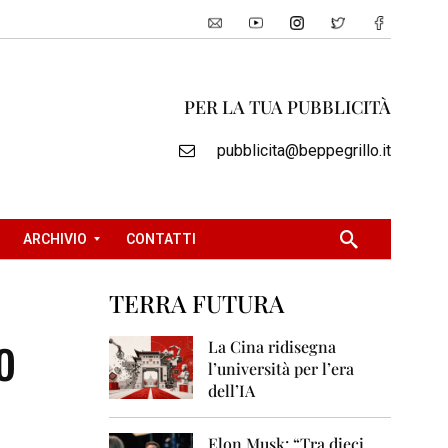
PER LA TUA PUBBLICITÀ
pubblicita@beppegrillo.it
ARCHIVIO
CONTATTI
TERRA FUTURA
2
o
0
La Cina ridisegna
0
l’università per l’era
5
dell’IA
2
0
Elon Musk: “Tra dieci