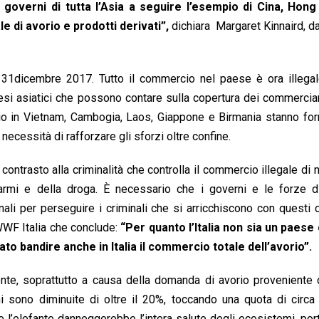
i governi di tutta l’Asia a seguire l’esempio di Cina, Hon
e di avorio e prodotti derivati”,
dichiara Margaret Kinnaird, d
l 31dicembre 2017. Tutto il commercio nel paese è ora illegal
si asiatici che possono contare sulla copertura dei commercian
orio in Vietnam, Cambogia, Laos, Giappone e Birmania stanno fo
 necessità di rafforzare gli sforzi oltre confine.
contrasto alla criminalità che controlla il commercio illegale di n
 armi e della droga. È necessario che i governi e le forze di
nali per perseguire i criminali che si arricchiscono con questi c
 WWF Italia che conclude:
“Per quanto l’Italia non sia un paese 
to bandire anche in Italia il commercio totale dell’avorio”.
nte, soprattutto a causa della domanda di avorio proveniente d
ani sono diminuite di oltre il 20%, toccando una quota di circ
e l’elefante danneggerebbe l’intera salute degli ecosistemi, po