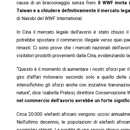
causa di un bracconaggio senza freni.
Il WWF invita 
Taiwan e a chiudere definitivamente il mercato legal
di Nairobi del WWF International.
In Cina il mercato legale dell’avorio è stato chiuso i
potrebbe spostare il commercio illegale verso quei pae
rimasti. Ci sono prove che i mercati nazionali dell’av
visitatori prodotti provenienti dalla Cina, evidenziando la
“Questo è il momento di aumentare i nostri sforzi per il 
giro d’affari milionario secondo solo a quello delle
intensifichino gli sforzi anche con iniziative transnazio
natura”, dice Isabella Pratesi, direttore Conservazione
nel commercio dell’avorio avrebbe un forte significa
Circa 20.000 elefanti africani vengono uccisi annualme
Nell’ultimo decennio, le popolazioni di elefanti afric
esemplari stimati. La perdita di una specie chiave com