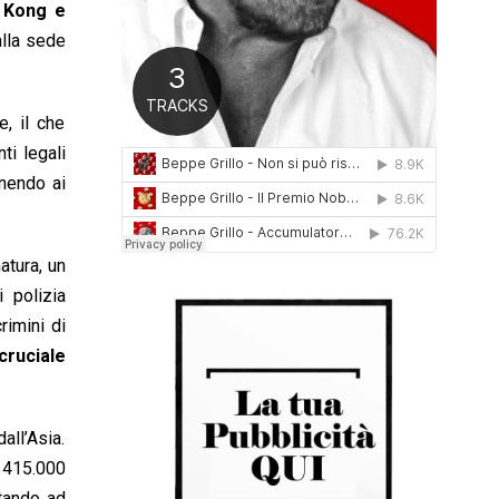
g Kong e
0
alla sede
1
6
e, il che
ti legali
rnendo ai
atura, un
 polizia
rimini di
cruciale
all’Asia.
a 415.000
rtando ad