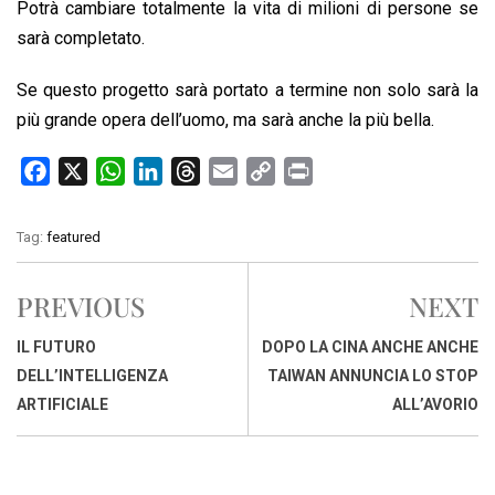
Potrà cambiare totalmente la vita di milioni di persone se
sarà completato.
Se questo progetto sarà portato a termine non solo sarà la
più grande opera dell’uomo, ma sarà anche la più bella.
F
X
W
L
T
E
C
P
a
h
i
h
m
o
r
c
a
n
r
a
p
i
Tag:
featured
e
t
k
e
i
y
n
b
s
e
a
l
L
t
PREVIOUS
NEXT
o
A
d
d
i
o
p
I
s
n
IL FUTURO
DOPO LA CINA ANCHE ANCHE
k
p
n
k
DELL’INTELLIGENZA
TAIWAN ANNUNCIA LO STOP
ARTIFICIALE
ALL’AVORIO