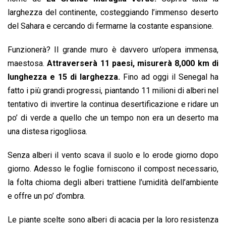
o
p
I
s
n
larghezza del continente, costeggiando l’immenso deserto
k
p
n
k
del Sahara e cercando di fermarne la costante espansione.
Funzionerà? Il grande muro è davvero un’opera immensa,
maestosa.
Attraverserà 11 paesi, misurerà 8,000 km di
lunghezza e 15 di larghezza.
Fino ad oggi il Senegal ha
fatto i più grandi progressi, piantando 11 milioni di alberi nel
tentativo di invertire la continua desertificazione e ridare un
po’ di verde a quello che un tempo non era un deserto ma
una distesa rigogliosa.
Senza alberi il vento scava il suolo e lo erode giorno dopo
giorno. Adesso le foglie forniscono il compost necessario,
la folta chioma degli alberi trattiene l’umidità dell’ambiente
e offre un po’ d’ombra.
Le piante scelte sono alberi di acacia per la loro resistenza