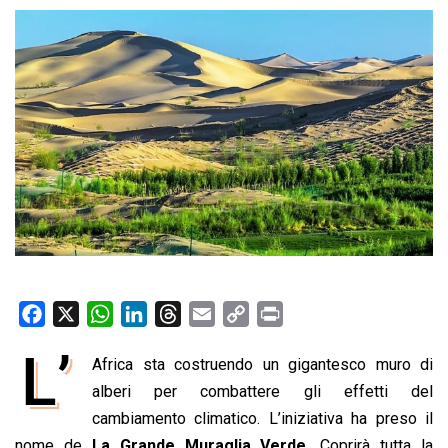
F
X
W
L
T
E
C
P
a
h
i
h
m
o
r
L’
Africa sta costruendo un gigantesco muro di
c
a
n
r
a
p
i
e
alberi per combattere gli effetti del
t
k
e
i
y
n
b
s
e
a
l
L
t
cambiamento climatico. L’iniziativa ha preso il
o
A
d
d
i
nome de
La Grande Muraglia Verde.
Coprirà tutta la