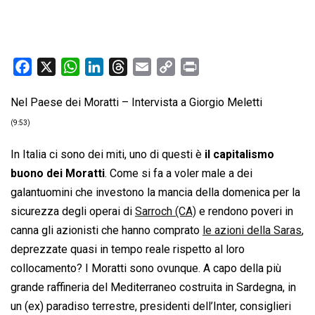
F
X
W
L
T
E
C
P
a
h
i
h
m
o
r
Nel Paese dei Moratti – Intervista a Giorgio Meletti
c
a
n
r
a
p
i
e
t
k
e
i
y
n
(9:53)
b
s
e
a
l
L
t
In Italia ci sono dei miti, uno di questi è
il capitalismo
o
A
d
d
i
buono dei Moratti
. Come si fa a voler male a dei
o
p
I
s
n
galantuomini che investono la mancia della domenica per la
k
p
n
k
sicurezza degli operai di
Sarroch (CA)
e rendono poveri in
canna gli azionisti che hanno comprato
le azioni della Saras
,
deprezzate quasi in tempo reale rispetto al loro
collocamento? I Moratti sono ovunque. A capo della più
grande raffineria del Mediterraneo costruita in Sardegna, in
un (ex) paradiso terrestre, presidenti dell’Inter, consiglieri