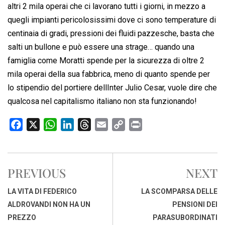
altri 2 mila operai che ci lavorano tutti i giorni, in mezzo a
quegli impianti pericolosissimi dove ci sono temperature di
centinaia di gradi, pressioni dei fluidi pazzesche, basta che
salti un bullone e può essere una strage… quando una
famiglia come Moratti spende per la sicurezza di oltre 2
mila operai della sua fabbrica, meno di quanto spende per
lo stipendio del portiere dellInter Julio Cesar, vuole dire che
qualcosa nel capitalismo italiano non sta funzionando!
F
X
W
L
T
E
C
P
a
h
i
h
m
o
r
c
a
n
r
a
p
i
e
t
k
e
i
y
n
PREVIOUS
NEXT
b
s
e
a
l
L
t
o
A
d
d
i
LA VITA DI FEDERICO
LA SCOMPARSA DELLE
o
p
I
s
n
ALDROVANDI NON HA UN
PENSIONI DEI
k
p
n
k
PREZZO
PARASUBORDINATI