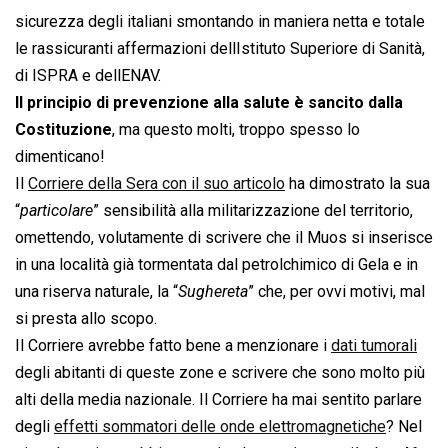
sicu­rezza degli ita­liani smontando in maniera netta e totale
le ras­si­cu­ranti affer­ma­zioni dellIstituto Supe­riore di Sanità,
di ISPRA e dellENAV.
Il principio di prevenzione alla salute è sancito dalla
Costituzione
, ma questo molti, troppo spesso lo
dimenticano!
Il
Corriere della Sera con il suo articolo
ha dimostrato la sua
“
particolare
” sensibilità alla militarizzazione del territorio,
omettendo, volutamente di scrivere che il Muos si inserisce
in una località già tormentata dal petrolchimico di Gela e in
una riserva naturale, la “
Sughereta
” che, per ovvi motivi, mal
si presta allo scopo.
Il Corriere avrebbe fatto bene a menzionare i
dati tumorali
degli abitanti di queste zone e scrivere che sono molto più
alti della media nazionale. Il Corriere ha mai sentito parlare
degli
effetti sommatori delle onde elettromagnetiche
? Nel