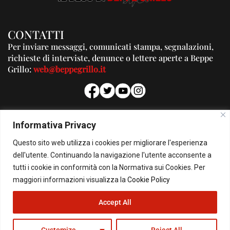
CONTATTI
Per inviare messaggi, comunicati stampa, segnalazioni,
richieste di interviste, denunce o lettere aperte a Beppe
Grillo:
web@beppegrillo.it
PUBBLICITA'
Informativa Privacy
Per la tua pubblicità su questo Blog:
Questo sito web utilizza i cookies per migliorare l'esperienza
pubblicita@beppegrillo.it
dell'utente. Continuando la navigazione l'utente acconsente a
tutti i cookie in conformità con la Normativa sui Cookies. Per
HOMEPAGE
COOKIE POLICY
PRIVACY POLICY
CONTATTI
maggiori informazioni visualizza la
Cookie Policy
Accept All
© Copyright 2026 - Il Blog di Beppe Grillo. All Rights Reserved - Powered by
happygrafic.com
Customize
Reject All