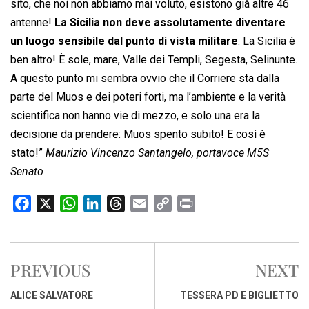
sito, che noi non abbiamo mai voluto, esistono già altre 46
antenne!
La Sicilia non deve assolutamente diventare
un luogo sensibile dal punto di vista militare
. La Sicilia è
ben altro! È sole, mare, Valle dei Templi, Segesta, Selinunte.
A questo punto mi sembra ovvio che il Corriere sta dalla
parte del Muos e dei poteri forti, ma l’ambiente e la verità
scientifica non hanno vie di mezzo, e solo una era la
decisione da prendere: Muos spento subito! E così è
stato!”
Maurizio Vincenzo Santangelo, portavoce M5S
Senato
F
X
W
L
T
E
C
P
a
h
i
h
m
o
r
c
a
n
r
a
p
i
e
t
k
e
i
y
n
PREVIOUS
NEXT
b
s
e
a
l
L
t
o
A
d
d
i
ALICE SALVATORE
TESSERA PD E BIGLIETTO