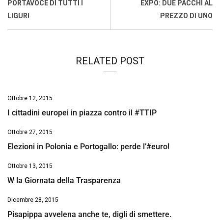
o
p
I
s
n
PORTAVOCE DI TUTTI I
EXPO: DUE PACCHI AL
k
p
n
k
LIGURI
PREZZO DI UNO
RELATED POST
Ottobre 12, 2015
I cittadini europei in piazza contro il #TTIP
Ottobre 27, 2015
Elezioni in Polonia e Portogallo: perde l’#euro!
Ottobre 13, 2015
W la Giornata della Trasparenza
Dicembre 28, 2015
Pisapippa avvelena anche te, digli di smettere.