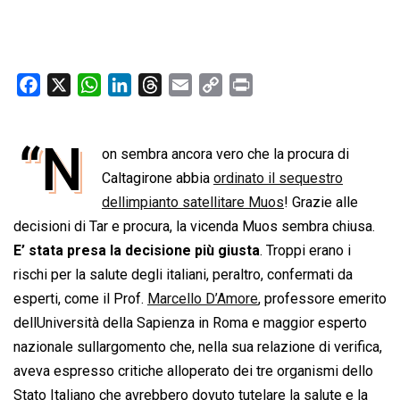
F
X
W
L
T
E
C
P
a
h
i
h
m
o
r
c
a
n
r
a
p
i
“N
e
t
on sembra ancora vero che la procura di
k
e
i
y
n
b
s
e
a
l
L
t
Caltagirone abbia
ordinato il sequestro
o
A
d
d
i
dellimpianto satellitare Muos
! Grazie alle
o
p
I
s
n
decisioni di Tar e procura, la vicenda Muos sembra chiusa.
k
p
n
k
E’ stata presa la decisione più giusta
. Troppi erano i
rischi per la salute degli italiani, peraltro, confermati da
esperti, come il Prof.
Mar­cello D’Amore
, pro­fes­sore eme­rito
dellUniversità della Sapienza in Roma e mag­gior esperto
nazio­nale sullargomento che, nella sua relazione di verifica,
aveva espresso critiche alloperato dei tre orga­ni­smi dello
Stato Ita­liano che avrebbero dovuto tute­lare la salute e la