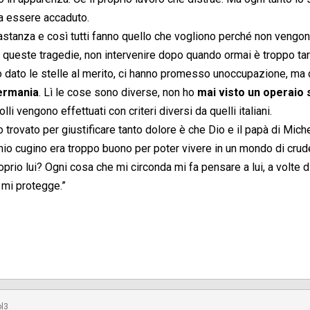
sa essere accaduto.
stanza e così tutti fanno quello che vogliono perché non vengono
 queste tragedie, non intervenire dopo quando ormai è troppo tar
 dato le stelle al merito, ci hanno promesso unoccupazione, ma 
ermania
. Lì le cose sono diverse, non ho
mai visto un operaio
li vengono effettuati con criteri diversi da quelli italiani.
trovato per giustificare tanto dolore è che Dio e il papà di Miche
e mio cugino era troppo buono per poter vivere in un mondo di crude
roprio lui? Ogni cosa che mi circonda mi fa pensare a lui, a volte d
e mi protegge.”
ol3