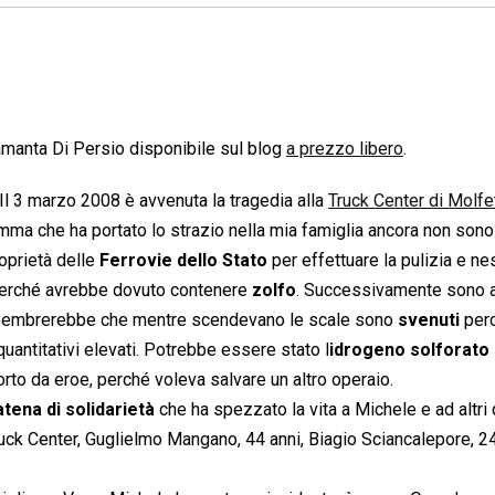
amanta Di Persio disponibile sul blog
a prezzo libero
.
l 3 marzo 2008 è avvenuta la tragedia alla
Truck Center di Molfe
mma che ha portato lo strazio nella mia famiglia ancora non sono
roprietà delle
Ferrovie dello Stato
per effettuare la pulizia e n
a perché avrebbe dovuto contenere
zolfo
. Successivamente sono a
 Sembrerebbe che mentre scendevano le scale sono
svenuti
perc
quantitativi elevati. Potrebbe essere stato l
idrogeno solforato
rto da eroe, perché voleva salvare un altro operaio.
tena di solidarietà
che ha spezzato la vita a Michele e ad altri 
Truck Center, Guglielmo Mangano, 44 anni, Biagio Sciancalepore, 2