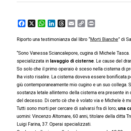
F
X
W
L
T
E
C
P
a
h
i
h
m
o
r
c
a
n
r
a
p
i
Riporto una testimonianza dal libro “
Morti Bianche
” di S
e
t
k
e
i
y
n
“Sono Vanessa Sciancalepore, cugina di Michele Tasca. I
b
s
e
a
l
L
t
specializzata in
lavaggio di cisterne
. Le cause del dra
o
A
d
d
i
So solo che il primo operaio è sceso nella cisterna di p
o
p
I
s
n
k
p
n
k
lha visto risalire. La cisterna doveva essere bonificat
giù contemporaneamente mio cugino e un suo collega.
sostanza letale allinterno della cisterna era presente in 
del decesso. Di certo cè che è volato via e Michele è mo
Tutti sono morti per cercare di salvarsi fra di loro;
una ca
uomini: Vincenzo Altomare, 60 anni, titolare della ditta 
Luigi Farina, 37. Operai specializzati.