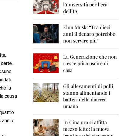
0
l’università per l’era
6
dell’IA
2
0
Elon Musk: “Tra dieci
0
anni il denaro potrebbe
7
non servire più”
2
0
tta
,
La Generazione che non
0
8
riesce più a uscire di
 certe.
casa
essuno
2
ndati
0
0
Gli allevamenti di polli
hé la
9
stanno alimentando i
la causa
batteri della diarrea
2
umana
0
quattro
1
0
4 anni e
In Cina ora si affitta
mezzo letto: la nuova
2
frontiera del risparmio