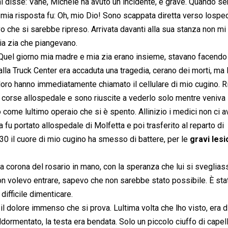
 disse: Vane, Michele ha avuto un incidente, è grave. Quando sen
mia risposta fu: Oh, mio Dio! Sono scappata diretta verso lospe
o che si sarebbe ripreso. Arrivata davanti alla sua stanza non mi
ia zia che piangevano.
. Quel giorno mia madre e mia zia erano insieme, stavano facendo
lla Truck Center era accaduta una tragedia, cerano dei morti, ma 
, loro hanno immediatamente chiamato il cellulare di mio cugino. 
corse allospedale e sono riuscite a vederlo solo mentre veniva
 come lultimo operaio che si è spento. Allinizio i medici non ci 
u portato allospedale di Molfetta e poi trasferito al reparto di
.30 il cuore di mio cugino ha smesso di battere, per le
gravi lesi
la corona del rosario in mano, con la speranza che lui si sveglias
n volevo entrare, sapevo che non sarebbe stato possibile. È stat
difficile dimenticare.
il dolore immenso che si prova. Lultima volta che lho visto, era 
ddormentato, la testa era bendata. Solo un piccolo ciuffo di capell