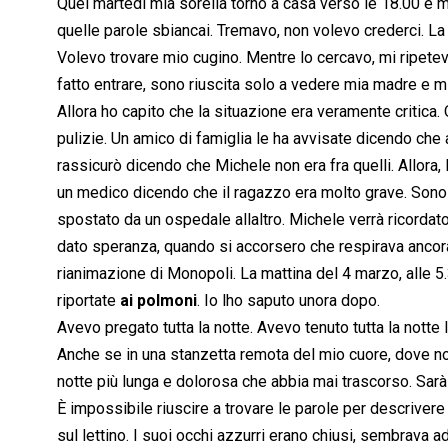
Quel martedì mia sorella tornò a casa verso le 18.00 e mi
quelle parole sbiancai. Tremavo, non volevo crederci. La 
Volevo trovare mio cugino. Mentre lo cercavo, mi ripetev
fatto entrare, sono riuscita solo a vedere mia madre e m
Allora ho capito che la situazione era veramente critica
pulizie. Un amico di famiglia le ha avvisate dicendo che a
rassicurò dicendo che Michele non era fra quelli. Allora
un medico dicendo che il ragazzo era molto grave. Sono 
spostato da un ospedale allaltro. Michele verrà ricordato
dato speranza, quando si accorsero che respirava ancora f
rianimazione di Monopoli. La mattina del 4 marzo, alle 5
riportate
ai polmoni
. Io lho saputo unora dopo.
Avevo pregato tutta la notte. Avevo tenuto tutta la notte 
Anche se in una stanzetta remota del mio cuore, dove no
notte più lunga e dolorosa che abbia mai trascorso. Sarà 
È impossibile riuscire a trovare le parole per descrivere 
sul lettino. I suoi occhi azzurri erano chiusi, sembrava a