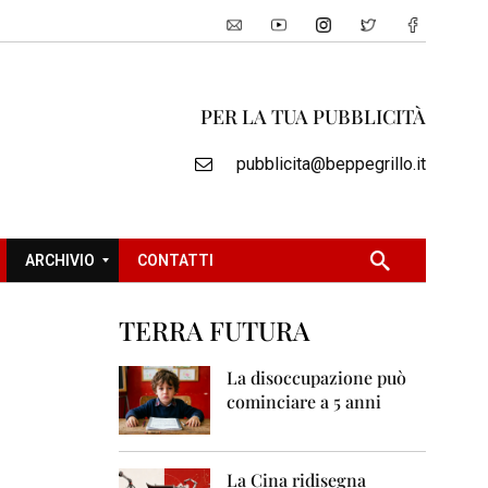
PER LA TUA PUBBLICITÀ
pubblicita@beppegrillo.it
ARCHIVIO
CONTATTI
TERRA FUTURA
2
0
La disoccupazione può
0
cominciare a 5 anni
5
2
0
La Cina ridisegna