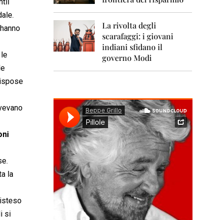
0
tii
1
dale.
1
La rivolta degli
 hanno
scarafaggi: i giovani
2
0
indiani sfidano il
 le
1
governo Modi
2
le
Rispose
2
0
1
avevano
3
2
oni
0
1
4
se.
a la
2
0
1
disteso
5
i si
2