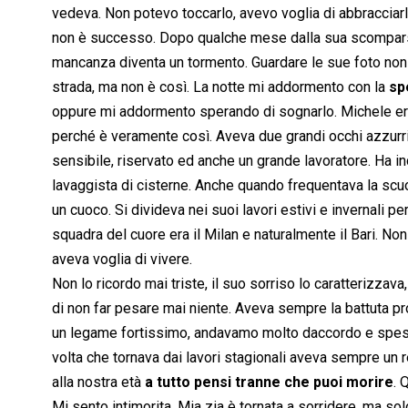
vedeva. Non potevo toccarlo, avevo voglia di abbracciarl
non è successo. Dopo qualche mese dalla sua scomparsa,
mancanza diventa un tormento. Guardare le sue foto non b
strada, ma non è così. La notte mi addormento con la
sp
oppure mi addormento sperando di sognarlo. Michele era
perché è veramente così. Aveva due grandi occhi azzurri 
sensibile, riservato ed anche un grande lavoratore. Ha i
lavaggista di cisterne. Anche quando frequentava la scuol
un cuoco. Si divideva nei suoi lavori estivi e invernali p
squadra del cuore era il Milan e naturalmente il Bari. Non 
aveva voglia di vivere.
Non lo ricordo mai triste, il suo sorriso lo caratterizzav
di non far pesare mai niente. Aveva sempre la battuta pr
un legame fortissimo, andavamo molto daccordo e spes
volta che tornava dai lavori stagionali aveva sempre un 
alla nostra età
a tutto pensi tranne che puoi morire
. 
Mi sento intimorita. Mia zia è tornata a sorridere, ma sol