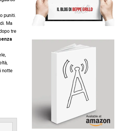
 puniti.
di. Ma
dopo tre
 senza
le,
ltà,
i notte