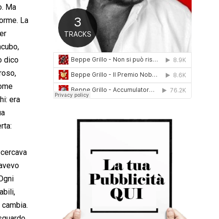
o. Ma
0
1
norme. La
6
er
ncubo,
o dico
roso,
come
hi: era
ua
rta:
, cercava
 avevo
Ogni
bili,
i cambia.
 sguardo