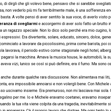
o, di dirgli che gli volevo bene, pensavo che si sarebbe svegliat
 non vederlo più mi fa terribilmente male, è una sofferenza e
asta. A volte pensi di aver sentito la sua voce, di averlo visto p
eranza di svegliarmi
e accorgermi di aver solo fatto un brutto i
 un ragazzo speciale. Non lo dico solo perché era mio cugino, l
espressivi. Era divertente, solare, educato, sincero, dolce, gene
ncominciato a lavorare da piccolissimo, prima come barista, poi 
a lavorava, il periodo estivo come stagionale negli hotel, alberg
er pagarsi la macchina. Amava la musica house, le automobili, la s
aveva vizi, lunico se così si può definire, era il fumo. Ma sono ce
a, anche durante qualche rara discussione. Non alimentava mai liti
onta, era impossibile annoiarsi e non volergli bene. Con Michele
so uscivamo insieme. Era premuroso, non mi lasciava mai sola. 
regalino per me. Io e Michele eravamo coetanei, eravamo insepara
Quando la tua vita viene colpita da una tragedia, inevitabilmente s
o in apparenza. Cè il proprio lavoro che distrae. Ma ogni tanto lo