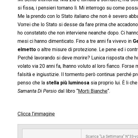
si fissa, i pensieri tornano lì. Mi interrogo su come pos
Me la prendo con lo Stato italiano che non è severo abba
Vorrei che lo Stato si desse da fare prima che accadono
ho constatato che non interviene neanche dopo. Ci hanno
mesi ci hanno dimenticato. Fino a tre anni fa vivevo in
G
elmetto
o altre misure di protezione. Le pene ed i control
Perché lavorando si deve morire? Lunica risposta che ho 
volato via 20 anni fa, lhanno voluto al loro fianco. Fors
falsità e ingiustizie. Il tormento però continua: perché p
penso che la
stella più luminosa
sia proprio lui. È li ch
Samanta Di Persio
dal libro “
Morti Bianche
“.
Clicca l’immagine
Scarica "La Settimana" N°33-v