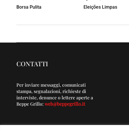
Borsa Pulita
Eleições Limpas
CONTATTI
Per inviare messaggi, comunicati
stampa, segnalazioni, richieste di
interviste, denunce o lettere aperte a
Beppe Grillo:
web@beppegrillo.it