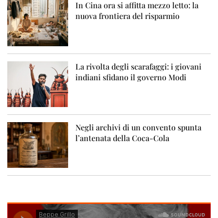
In Cina ora si affitta mezzo letto: la
nuova frontiera del risparmio
La rivolta degli scarafaggi: i giovani
indiani sfidano il governo Modi
Negli archivi di un convento spunta
l’antenata della Coca-Cola