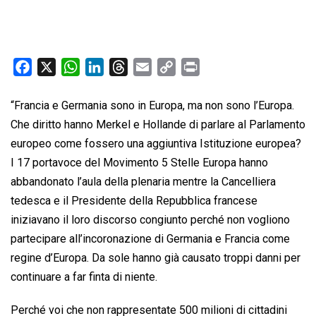
F
X
W
L
T
E
C
P
a
h
i
h
m
o
r
c
a
n
r
a
p
i
“Francia e Germania sono in Europa, ma non sono l’Europa.
e
t
k
e
i
y
n
Che diritto hanno Merkel e Hollande di parlare al Parlamento
b
s
e
a
l
L
t
europeo come fossero una aggiuntiva Istituzione europea?
o
A
d
d
i
I 17 portavoce del Movimento 5 Stelle Europa hanno
o
p
I
s
n
abbandonato l’aula della plenaria mentre la Cancelliera
k
p
n
k
tedesca e il Presidente della Repubblica francese
iniziavano il loro discorso congiunto perché non vogliono
partecipare all’incoronazione di Germania e Francia come
regine d’Europa. Da sole hanno già causato troppi danni per
continuare a far finta di niente.
Perché voi che non rappresentate 500 milioni di cittadini