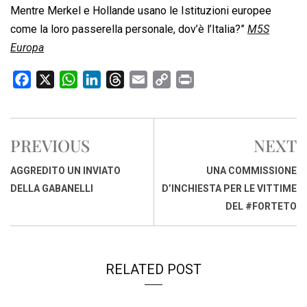
Mentre Merkel e Hollande usano le Istituzioni europee
come la loro passerella personale, dov’è l’Italia?”
M5S
Europa
F
X
W
L
T
E
C
P
a
h
i
h
m
o
r
c
a
n
r
a
p
i
e
t
k
e
i
y
n
PREVIOUS
NEXT
b
s
e
a
l
L
t
o
A
d
d
i
AGGREDITO UN INVIATO
UNA COMMISSIONE
o
p
I
s
n
DELLA GABANELLI
D’INCHIESTA PER LE VITTIME
k
p
n
k
DEL #FORTETO
RELATED POST