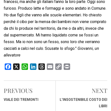
francesi, ma anche gli italiani fanno la loro parte. Oggi sono
furioso. Produco latte e formaggi e sono andato in Comune.
Ho due figli che vanno alle scuole elementari. Ho chiesto
perché il cibo per la mensa dei bambini non viene comprato
da chi lo produce nel territorio, da me o da altri, invece che
dal supermercato. Mi hanno liquidato come se fossi un
fesso. Ma io non sono un fesso, sono loro che verranno
cacciati a calci nel culo. Scusate lo sfogo.”
Giovanni, un
allevatore
F
X
W
L
T
E
C
P
a
h
i
h
m
o
r
c
a
n
r
a
p
i
e
t
k
e
i
y
n
PREVIOUS
NEXT
b
s
e
a
l
L
t
o
A
d
d
i
VIALE DEI TREMONTI
L’INSOSTENIBILE COSTO DEI
o
p
I
s
n
LIBRI