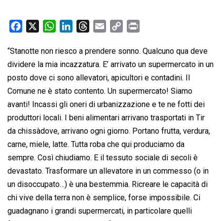
F
X
W
L
T
E
C
P
a
h
i
h
m
o
r
“Stanotte non riesco a prendere sonno. Qualcuno qua deve
c
a
n
r
a
p
i
dividere la mia incazzatura. E’ arrivato un supermercato in un
e
t
k
e
i
y
n
b
s
e
a
l
L
t
posto dove ci sono allevatori, apicultori e contadini. Il
o
A
d
d
i
Comune ne è stato contento. Un supermercato! Siamo
o
p
I
s
n
avanti! Incassi gli oneri di urbanizzazione e te ne fotti dei
k
p
n
k
produttori locali. I beni alimentari arrivano trasportati in Tir
da chissàdove, arrivano ogni giorno. Portano frutta, verdura,
carne, miele, latte. Tutta roba che qui produciamo da
sempre. Così chiudiamo. E il tessuto sociale di secoli è
devastato. Trasformare un allevatore in un commesso (o in
un disoccupato…) è una bestemmia. Ricreare le capacità di
chi vive della terra non è semplice, forse impossibile. Ci
guadagnano i grandi supermercati, in particolare quelli