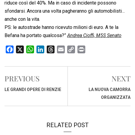
riduce così del 40%. Ma in caso di incidente possono
sfondarsi. Ancora una volta pagheranno gli automobilisti…
anche con la vita.
PS: le autostrade hanno ricevuto milioni di euro. A te la
Befana ha portato qualcosa?”
Andrea Cioffi, M5S Senato
F
X
W
L
T
E
C
P
a
h
i
h
m
o
r
c
a
n
r
a
p
i
e
t
k
e
i
y
n
PREVIOUS
NEXT
b
s
e
a
l
L
t
o
A
d
d
i
LE GRANDI OPERE DI RENZIE
LA NUOVA CAMORRA
o
p
I
s
n
ORGANIZZATA
k
p
n
k
RELATED POST