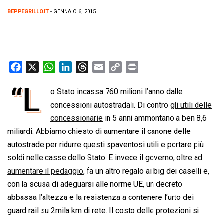
BEPPEGRILLO.IT
- GENNAIO 6, 2015
F
X
W
L
T
E
C
P
a
h
i
h
m
o
r
“L
o Stato incassa 760 milioni l’anno dalle
c
a
n
r
a
p
i
e
concessioni autostradali. Di contro
t
k
e
i
y
n
gli utili delle
b
s
e
a
l
L
t
concessionarie
in 5 anni ammontano a ben 8,6
o
A
d
d
i
miliardi. Abbiamo chiesto di aumentare il canone delle
o
p
I
s
n
autostrade per ridurre questi spaventosi utili e portare più
k
p
n
k
soldi nelle casse dello Stato. E invece il governo, oltre ad
aumentare il pedaggio
, fa un altro regalo ai big dei caselli e,
con la scusa di adeguarsi alle norme UE, un decreto
abbassa l’altezza e la resistenza a contenere l’urto dei
guard rail su 2mila km di rete. Il costo delle protezioni si