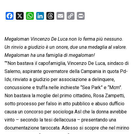
F
X
W
L
T
E
C
P
a
h
i
h
m
o
r
c
a
n
r
a
p
i
Megaloman Vincenzo De Luca non lo ferma più nessuno.
e
t
k
e
i
y
n
b
s
e
a
l
L
t
Un rinvio a giudizio è un onore, due una medaglia al valore.
o
A
d
d
i
Megaloman ha una famiglia di megaloman!
o
p
I
s
n
“”Non bastava il capofamiglia, Vincenzo De Luca, sindaco di
k
p
n
k
Salerno, aspirante governatore della Campania in quota Pd-
Idv, rinviato a giudizio per associazione a delinquere,
concussione e truffa nelle inchieste “Sea Park” e “Mcm”.
Non bastava la moglie del primo cittadino, Rosa Zampetti,
sotto processo per falso in atto pubblico e abuso dufficio
causa un concorso per sociologa Asl che la donna avrebbe
vinto – secondo la tesi dellaccusa – presentando una
documentazione taroccata. Adesso si scopre che nel mirino