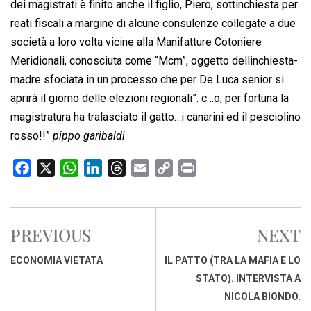
dei magistrati è finito anche il figlio, Piero, sottinchiesta per
reati fiscali a margine di alcune consulenze collegate a due
società a loro volta vicine alla Manifatture Cotoniere
Meridionali, conosciuta come “Mcm”, oggetto dellinchiesta-
madre sfociata in un processo che per De Luca senior si
aprirà il giorno delle elezioni regionali”. c…o, per fortuna la
magistratura ha tralasciato il gatto…i canarini ed il pesciolino
rosso!!”
pippo garibaldi
F
X
W
L
T
E
C
P
a
h
i
h
m
o
r
c
a
n
r
a
p
i
e
t
k
e
i
y
n
PREVIOUS
NEXT
b
s
e
a
l
L
t
o
A
d
d
i
ECONOMIA VIETATA
IL PATTO (TRA LA MAFIA E LO
o
p
I
s
n
STATO). INTERVISTA A
k
p
n
k
NICOLA BIONDO.