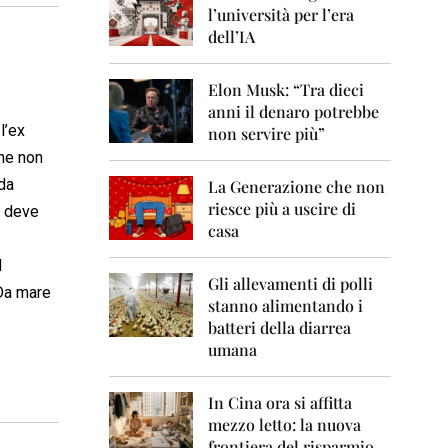
0
l’università per l’era
6
dell’IA
2
0
Elon Musk: “Tra dieci
0
anni il denaro potrebbe
7
l’ex
non servire più”
2
one non
0
 da
La Generazione che non
0
8
riesce più a uscire di
e deve
casa
2
0
d
0
Gli allevamenti di polli
 Da mare
9
stanno alimentando i
batteri della diarrea
2
umana
0
1
0
In Cina ora si affitta
mezzo letto: la nuova
2
frontiera del risparmio