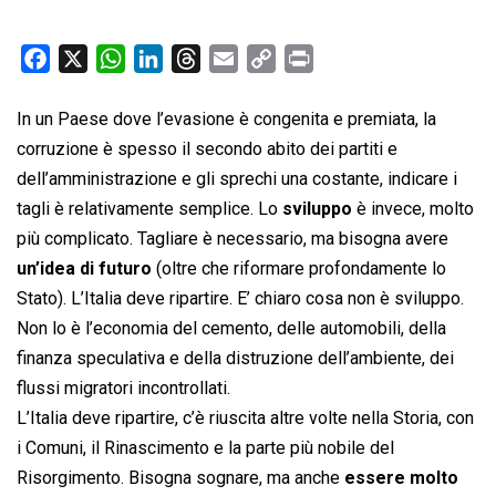
F
X
W
L
T
E
C
P
a
h
i
h
m
o
r
c
a
n
r
a
p
i
In un Paese dove l’evasione è congenita e premiata, la
e
t
k
e
i
y
n
corruzione è spesso il secondo abito dei partiti e
b
s
e
a
l
L
t
dell’amministrazione e gli sprechi una costante, indicare i
o
A
d
d
i
tagli è relativamente semplice. Lo
sviluppo
è invece, molto
o
p
I
s
n
più complicato. Tagliare è necessario, ma bisogna avere
k
p
n
k
un’idea di futuro
(oltre che riformare profondamente lo
Stato). L’Italia deve ripartire. E’ chiaro cosa non è sviluppo.
Non lo è l’economia del cemento, delle automobili, della
finanza speculativa e della distruzione dell’ambiente, dei
flussi migratori incontrollati.
L’Italia deve ripartire, c’è riuscita altre volte nella Storia, con
i Comuni, il Rinascimento e la parte più nobile del
Risorgimento. Bisogna sognare, ma anche
essere molto