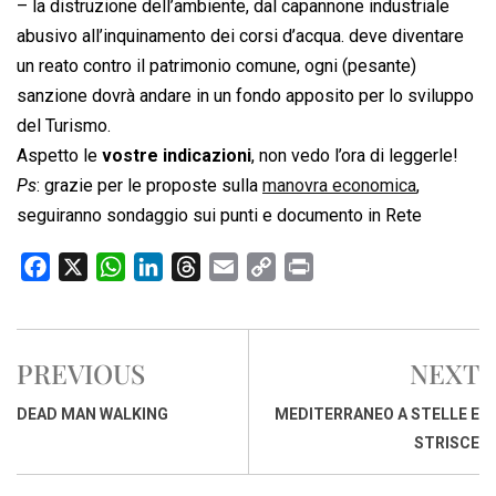
– la distruzione dell’ambiente, dal capannone industriale
abusivo all’inquinamento dei corsi d’acqua. deve diventare
un reato contro il patrimonio comune, ogni (pesante)
sanzione dovrà andare in un fondo apposito per lo sviluppo
del Turismo.
Aspetto le
vostre indicazioni
, non vedo l’ora di leggerle!
Ps
: grazie per le proposte sulla
manovra economica
,
seguiranno sondaggio sui punti e documento in Rete
F
X
W
L
T
E
C
P
a
h
i
h
m
o
r
c
a
n
r
a
p
i
e
t
k
e
i
y
n
PREVIOUS
NEXT
b
s
e
a
l
L
t
o
A
d
d
i
DEAD MAN WALKING
MEDITERRANEO A STELLE E
o
p
I
s
n
STRISCE
k
p
n
k