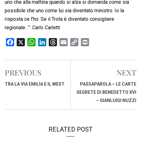
uno che alla mattina quando si alza si domanda come sia
possibile che uno come lui sia diventato ministro. Io la
risposta ce l’ho. Se il Trota è diventato consigliere
regionale…”.
Carlo Carletti
F
X
W
L
T
E
C
P
a
h
i
h
m
o
r
c
a
n
r
a
p
i
e
t
k
e
i
y
n
PREVIOUS
NEXT
b
s
e
a
l
L
t
o
A
d
d
i
TRA LA VIA EMILIA E IL WEST
PASSAPAROLA – LE CARTE
o
p
I
s
n
SEGRETE DI BENEDETTO XVI
k
p
n
k
– GIANLUIGI NUZZI
RELATED POST