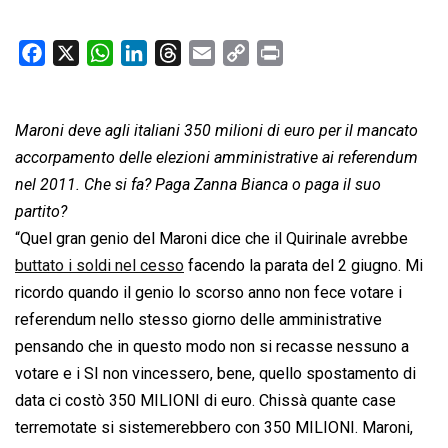
F
X
W
L
T
E
C
P
a
h
i
h
m
o
r
c
a
n
r
a
p
i
Maroni deve agli italiani 350 milioni di euro per il mancato
e
t
k
e
i
y
n
b
s
e
a
l
L
t
accorpamento delle elezioni amministrative ai referendum
o
A
d
d
i
nel 2011. Che si fa? Paga Zanna Bianca o paga il suo
o
p
I
s
n
partito?
k
p
n
k
“Quel gran genio del Maroni dice che il Quirinale avrebbe
buttato i soldi nel cesso
facendo la parata del 2 giugno. Mi
ricordo quando il genio lo scorso anno non fece votare i
referendum nello stesso giorno delle amministrative
pensando che in questo modo non si recasse nessuno a
votare e i SI non vincessero, bene, quello spostamento di
data ci costò 350 MILIONI di euro. Chissà quante case
terremotate si sistemerebbero con 350 MILIONI. Maroni,