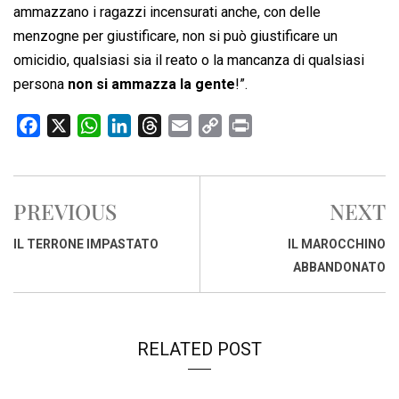
ammazzano i ragazzi incensurati anche, con delle
menzogne per giustificare, non si può giustificare un
omicidio, qualsiasi sia il reato o la mancanza di qualsiasi
persona
non si ammazza la gente
!”.
F
X
W
L
T
E
C
P
a
h
i
h
m
o
r
c
a
n
r
a
p
i
e
t
k
e
i
y
n
PREVIOUS
NEXT
b
s
e
a
l
L
t
o
A
d
d
i
IL TERRONE IMPASTATO
IL MAROCCHINO
o
p
I
s
n
ABBANDONATO
k
p
n
k
RELATED POST