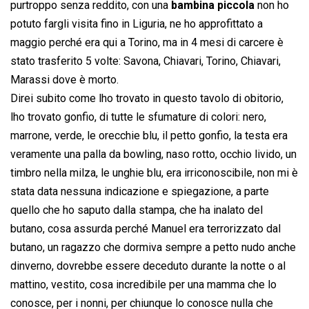
purtroppo senza reddito, con una
bambina piccola
non ho
potuto fargli visita fino in Liguria, ne ho approfittato a
maggio perché era qui a Torino, ma in 4 mesi di carcere è
stato trasferito 5 volte: Savona, Chiavari, Torino, Chiavari,
Marassi dove è morto.
Direi subito come lho trovato in questo tavolo di obitorio,
lho trovato gonfio, di tutte le sfumature di colori: nero,
marrone, verde, le orecchie blu, il petto gonfio, la testa era
veramente una palla da bowling, naso rotto, occhio livido, un
timbro nella milza, le unghie blu, era irriconoscibile, non mi è
stata data nessuna indicazione e spiegazione, a parte
quello che ho saputo dalla stampa, che ha inalato del
butano, cosa assurda perché Manuel era terrorizzato dal
butano, un ragazzo che dormiva sempre a petto nudo anche
dinverno, dovrebbe essere deceduto durante la notte o al
mattino, vestito, cosa incredibile per una mamma che lo
conosce, per i nonni, per chiunque lo conosce nulla che