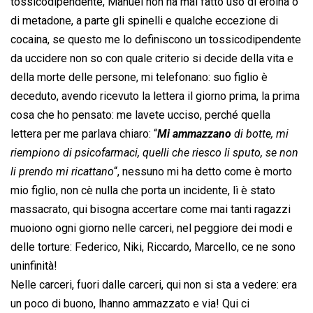
tossicodipendente, Manuel non ha mai fatto uso di eroina o
di metadone, a parte gli spinelli e qualche eccezione di
cocaina, se questo me lo definiscono un tossicodipendente
da uccidere non so con quale criterio si decide della vita e
della morte delle persone, mi telefonano: suo figlio è
deceduto, avendo ricevuto la lettera il giorno prima, la prima
cosa che ho pensato: me lavete ucciso, perché quella
lettera per me parlava chiaro: “
Mi ammazzano
di botte, mi
riempiono di psicofarmaci, quelli che riesco li sputo, se non
li prendo mi ricattano
“, nessuno mi ha detto come è morto
mio figlio, non cè nulla che porta un incidente, lì è stato
massacrato, qui bisogna accertare come mai tanti ragazzi
muoiono ogni giorno nelle carceri, nel peggiore dei modi e
delle torture: Federico, Niki, Riccardo, Marcello, ce ne sono
uninfinità!
Nelle carceri, fuori dalle carceri, qui non si sta a vedere: era
un poco di buono, lhanno ammazzato e via! Qui ci