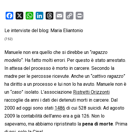
F
X
W
L
T
E
C
P
a
h
i
h
m
o
r
Le interviste del blog: Maria Eliantonio
c
a
n
r
a
p
i
e
t
k
e
i
y
n
(7:52)
b
s
e
a
l
L
t
Manuele non era quello che si direbbe un “
ragazzo
o
A
d
d
i
modello
“. Ha fatto molti errori. Per questo è stato arrestato.
o
p
I
s
n
In attesa del processo è morto in carcere. Secondo la
k
p
n
k
madre per le percosse ricevute. Anche un “
cattivo ragazzo
”
ha diritto a un processo e lui non lo ha avuto. Manuele non è
un “
caso
” isolato. L’associazione
Ristretti Orizzonti
raccoglie da anni i dati dei detenuti morti in carcere. Dal
2000 ad oggi sono stati
1486
di cui 528 suicidi. Ad agosto
2009 la contabilità dell’anno era a già 126. Non lo
sapevamo, ma abbiamo ripristinato la
pena di morte
. Prima
di noi, solo la Cina!