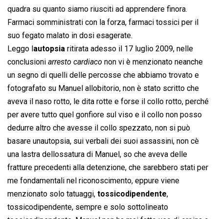
quadra su quanto siamo riusciti ad apprendere finora.
Farmaci somministrati con la forza, farmaci tossici per il
suo fegato malato in dosi esagerate.
Leggo l
autopsia
ritirata adesso il 17 luglio 2009, nelle
conclusioni 
arresto cardiaco
 non vi è menzionato neanche
un segno di quelli delle percosse che abbiamo trovato e
fotografato su Manuel allobitorio, non è stato scritto che
aveva il naso rotto, le dita rotte e forse il collo rotto, perché
per avere tutto quel gonfiore sul viso e il collo non posso
dedurre altro che avesse il collo spezzato, non si può
basare unautopsia, sui verbali dei suoi assassini, non cè
una lastra dellossatura di Manuel, so che aveva delle
fratture precedenti alla detenzione, che sarebbero stati per
me fondamentali nel riconoscimento, eppure viene
menzionato solo tatuaggi,
tossicodipendente
,
tossicodipendente, sempre e solo sottolineato