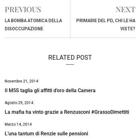
e
t
k
e
i
y
n
PREVIOUS
NEXT
b
s
e
a
l
L
t
o
A
d
d
i
LA BOMBA ATOMICA DELLA
PRIMARIE DEL PD, CHI LE HA
o
p
I
s
n
DISOCCUPAZIONE
VISTE?
k
p
n
k
RELATED POST
Novembre 21, 2014
Il M5S taglia gli affitti d’oro della Camera
Agosto 29, 2014
La mafia ha vinto grazie a Renzusconi #GrassoDimettiti
Marzo 14, 2014
L’una tantum di Renzie sulle pensioni