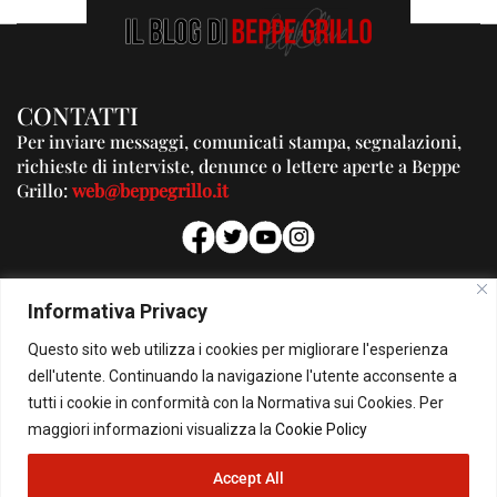
CONTATTI
Per inviare messaggi, comunicati stampa, segnalazioni,
richieste di interviste, denunce o lettere aperte a Beppe
Grillo:
web@beppegrillo.it
PUBBLICITA'
Informativa Privacy
Per la tua pubblicità su questo Blog:
Questo sito web utilizza i cookies per migliorare l'esperienza
pubblicita@beppegrillo.it
dell'utente. Continuando la navigazione l'utente acconsente a
tutti i cookie in conformità con la Normativa sui Cookies. Per
HOMEPAGE
COOKIE POLICY
PRIVACY POLICY
CONTATTI
maggiori informazioni visualizza la
Cookie Policy
Accept All
© Copyright 2026 - Il Blog di Beppe Grillo. All Rights Reserved - Powered by