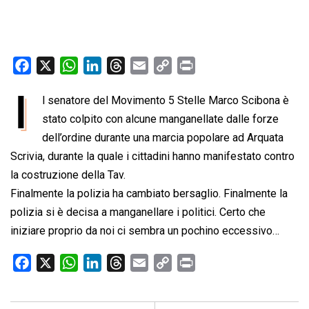
F
X
W
L
T
E
C
P
a
h
i
h
m
o
r
I
l senatore del Movimento 5 Stelle Marco Scibona è
c
a
n
r
a
p
i
e
stato colpito con alcune manganellate dalle forze
t
k
e
i
y
n
b
s
e
a
l
L
t
dell’ordine durante una marcia popolare ad Arquata
o
A
d
d
i
Scrivia, durante la quale i cittadini hanno manifestato contro
o
p
I
s
n
la costruzione della Tav.
k
p
n
k
Finalmente la polizia ha cambiato bersaglio. Finalmente la
polizia si è decisa a manganellare i politici. Certo che
iniziare proprio da noi ci sembra un pochino eccessivo…
F
X
W
L
T
E
C
P
a
h
i
h
m
o
r
c
a
n
r
a
p
i