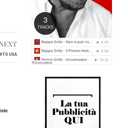
0
1
6
NEXT
BITO USA
iste