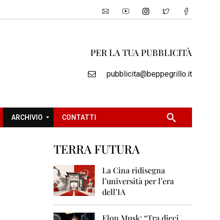
PER LA TUA PUBBLICITÀ
pubblicita@beppegrillo.it
ARCHIVIO
CONTATTI
TERRA FUTURA
2
0
La Cina ridisegna
0
l’università per l’era
5
dell’IA
2
0
Elon Musk: “Tra dieci