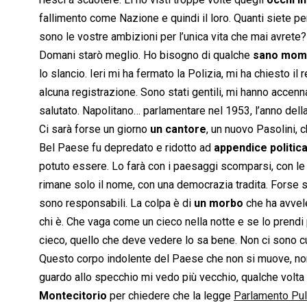
fallimento come Nazione e quindi il loro. Quanti siete 
sono le vostre ambizioni per l’unica vita che mai avrete?
Domani starò meglio. Ho bisogno di qualche
sano mome
lo slancio. Ieri mi ha fermato la Polizia, mi ha chiesto i
alcuna registrazione. Sono stati gentili, mi hanno accen
salutato. Napolitano… parlamentare nel 1953, l’anno della mo
Ci sarà forse un giorno
un cantore
, un nuovo Pasolini, c
Bel Paese fu depredato e ridotto ad
appendice politic
potuto essere. Lo farà con i paesaggi scomparsi, con le 
rimane solo il nome, con una democrazia tradita. Forse si
sono responsabili. La colpa è di
un morbo
che ha avvele
chi è. Che vaga come un cieco nella notte e se lo prendi 
cieco, quello che deve vedere lo sa bene. Non ci sono c
Questo corpo indolente del Paese che non si muove, non
guardo allo specchio mi vedo più vecchio, qualche volta 
Montecitorio
per chiedere che la legge
Parlamento Pul