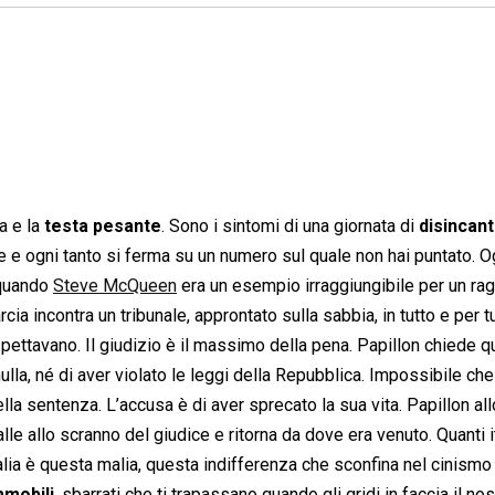
a e la
testa pesante
. Sono i sintomi di una giornata di
disincan
 e ogni tanto si ferma su un numero sul quale non hai puntato. O
 quando
Steve McQueen
era un esempio irraggiungibile per un ra
cia incontra un tribunale, approntato sulla sabbia, in tutto e per t
 aspettavano. Il giudizio è il massimo della pena. Papillon chiede q
nulla, né di aver violato le leggi della Repubblica. Impossibile che
lla sentenza. L’accusa è di aver sprecato la sua vita. Papillon all
palle allo scranno del giudice e ritorna da dove era venuto. Quanti it
talia è questa malia, questa indifferenza che sconfina nel cinismo
mmobili
, sbarrati che ti trapassano quando gli gridi in faccia il nos