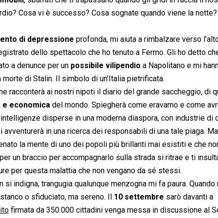
perdio? Cosa vi è successo? Cosa sognate quando viene la notte?
nto di depressione
profonda, mi aiuta a rimbalzare verso l’alt
l registrato dello spettacolo che ho tenuto a Fermo. Gli ho detto c
nato a denunce per un
possibile vilipendio
a Napolitano e mi han
rte di Stalin. Il simbolo di un’Italia pietrificata.
he racconterà ai nostri nipoti il diario del grande saccheggio, di q
a e economica
del mondo. Spiegherà come eravamo e come a
intelligenze disperse in una moderna diaspora, con industrie di 
 avventurerà in una ricerca dei responsabili di una tale piaga. Ma
nato la mente di uno dei popoli più brillanti mai esistiti e che no
per un braccio per accompagnarlo sulla strada si ritrae e ti insult
ure per questa malattia che non vengano da sé stessi.
 si indigna, trangugia qualunque menzogna mi fa paura. Quando
stanco o sfiduciato, ma sereno. Il
10 settembre
sarò davanti a
ito
firmata da 350.000 cittadini venga messa in discussione al S