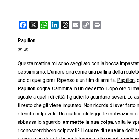
F
X
W
L
T
E
C
P
a
h
i
h
m
o
r
Papillon
c
a
n
r
a
p
i
e
t
k
e
i
y
n
(04:08)
b
s
e
a
l
L
t
Questa mattina mi sono svegliato con la bocca impastat
o
A
d
d
i
pessimismo. L’umore gira come una pallina della roulette
o
p
I
s
n
uno di quei giorni. Ripenso a un film di anni fa,
Papillon
,
k
p
n
k
Papillon sogna. Cammina in
un deserto
. Dopo ore di mar
uguale a quelli di città. I giudici lo guardano severi. Lo
il reato che gli viene imputato. Non ricorda di aver fatto 
ritenuto colpevole. Un giudice gli legge le motivazioni de
abbassa lo sguardo,
ammette la sua colpa
, volta le s
riconoscerebbero colpevoli? Il
cuore di tenebra
dell’I
riesci a scuotere. Li ho visti troppe volte quegli
occhi i