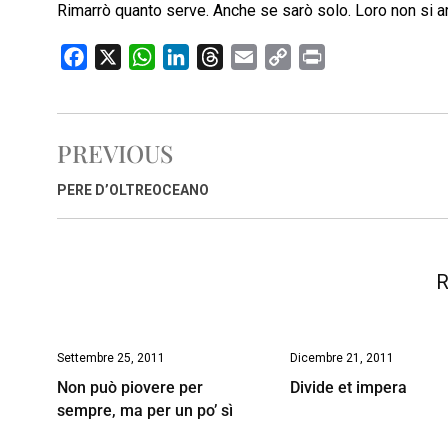
Rimarrò quanto serve. Anche se sarò solo. Loro non si a
F
X
W
L
T
E
C
P
a
h
i
h
m
o
r
c
a
n
r
a
p
i
e
t
k
e
i
y
n
PREVIOUS
b
s
e
a
l
L
t
o
A
d
d
i
PERE D’OLTREOCEANO
o
p
I
s
n
k
p
n
k
R
Settembre 25, 2011
Dicembre 21, 2011
Non può piovere per
Divide et impera
sempre, ma per un po’ sì