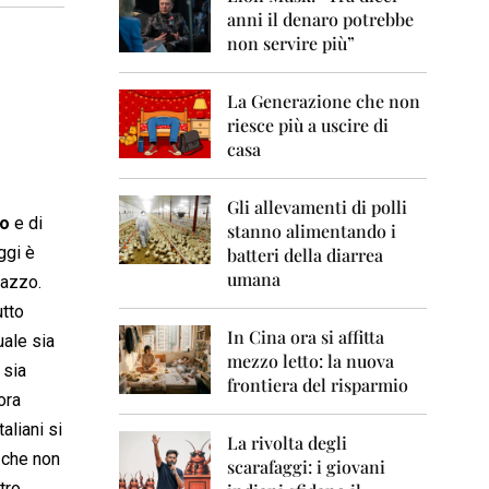
0
anni il denaro potrebbe
6
non servire più”
2
0
La Generazione che non
0
7
riesce più a uscire di
casa
2
0
0
Gli allevamenti di polli
to
e di
8
stanno alimentando i
ggi è
batteri della diarrea
2
umana
gazzo.
0
0
utto
9
In Cina ora si affitta
uale sia
mezzo letto: la nuova
2
 sia
frontiera del risparmio
0
ora
1
0
aliani si
La rivolta degli
 che non
scarafaggi: i giovani
2
tro