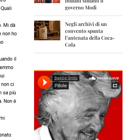
indiani sfidano il
0
1
governo Modi
 Quali
1
Negli archivi di un
2
o. Mi dà
0
convento spunta
he non ho
1
l’antenata della Coca-
2
no
Cola
2
0
uando il
1
vremmo
3
cui
2
 non ci
0
n sa più
1
4
a. Non è
2
0
 mi
1
5
enato.
2