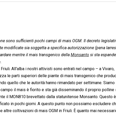
one sono sufficienti pochi campi di mais OGM. Il decreto legislat
modificate sia soggetta a specifica autorizzazione (pena larres
guardare mentre il mais transgenico della
Monsanto
si sta espande
.
li. All’alba i nostri attivisti sono entrati nel campo – a Vivaro,
za le parti superiori delle piante di mais transgenico che produc
ndo quello che le autorità hanno rimandato per settimane. Siamo 
ampo il mais è fiorito e sta già disseminando il proprio polline 
ente il MON810 brevettato dalla statunitense Monsanto. Questo è 
cato in pochi giorni. A questo punto non possiamo escludere che
he altre coltivazioni di mais OGM in Friuli. È quanto mai necessari