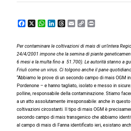
F
X
W
L
T
E
C
P
a
h
i
h
m
o
r
c
a
n
r
a
p
i
Per contaminare le coltivazioni di mais di un’intera Regi
e
t
k
e
i
y
n
b
s
e
a
l
L
t
24/4/2001 impone che la semina di piante geneticamente 
o
A
d
d
i
6 mesi e la multa fino a  51.700). Le autorità stanno a 
o
p
I
s
n
Friuli come un virus. Ci tolgono anche il pane quotidiano
k
p
n
k
“Abbiamo le prove di un secondo campo di mais OGM in Friu
Pordenone – e hanno tagliato, isolato e messo in sicurez
polline, responsabile della contaminazione. Stiamo face
a un atto assolutamente irresponsabile: anche in questo c
coltivazioni circostanti. Il tipo di mais OGM è precisam
secondo campo di mais transgenico che abbiamo identifi
al campo di mais di Fanna identificato ieri, esistano anc