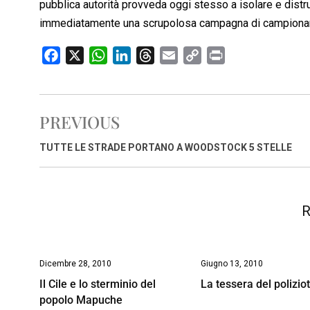
pubblica autorità provveda oggi stesso a isolare e distr
immediatamente una scrupolosa campagna di campioname
F
X
W
L
T
E
C
P
a
h
i
h
m
o
r
c
a
n
r
a
p
i
e
t
k
e
i
y
n
PREVIOUS
b
s
e
a
l
L
t
o
A
d
d
i
TUTTE LE STRADE PORTANO A WOODSTOCK 5 STELLE
o
p
I
s
n
k
p
n
k
R
Dicembre 28, 2010
Giugno 13, 2010
Il Cile e lo sterminio del
La tessera del polizio
popolo Mapuche