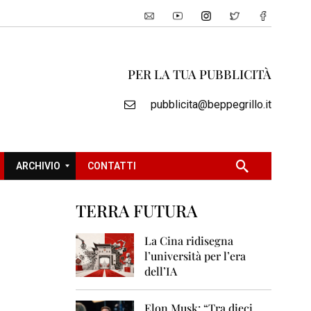
PER LA TUA PUBBLICITÀ
pubblicita@beppegrillo.it
ARCHIVIO
CONTATTI
TERRA FUTURA
2
0
La Cina ridisegna
0
l’università per l’era
5
dell’IA
2
0
Elon Musk: “Tra dieci