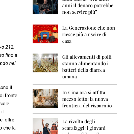
0
anni il denaro potrebbe
6
non servire più”
2
0
La Generazione che non
0
7
riesce più a uscire di
casa
2
ivo 212,
0
to fino a
0
Gli allevamenti di polli
8
stanno alimentando i
ndo nel
batteri della diarrea
2
umana
0
0
ono il
9
In Cina ora si affitta
di fronte
mezzo letto: la nuova
2
sulle
frontiera del risparmio
0
il
1
0
, oltre
La rivolta degli
scarafaggi: i giovani
o che la
2