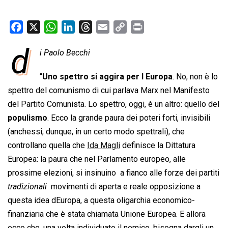
F
X
W
L
T
E
C
P
a
h
i
h
m
o
r
d
i Paolo Becchi
c
a
n
r
a
p
i
e
t
k
e
i
y
n
“
Uno spettro si aggira per l Europa
. No, non è lo
b
s
e
a
l
L
t
spettro del comunismo di cui parlava Marx nel Manifesto
o
A
d
d
i
del Partito Comunista. Lo spettro, oggi, è un altro: quello del
o
p
I
s
n
populismo
. Ecco la grande paura dei poteri forti, invisibili
k
p
n
k
(anchessi, dunque, in un certo modo spettrali), che
controllano quella che
Ida Magli
definisce la Dittatura
Europea: la paura che nel Parlamento europeo, alle
prossime elezioni, si insinuino  a fianco alle forze dei partiti
tradizionali
  movimenti di aperta e reale opposizione a
questa idea dEuropa, a questa oligarchia economico-
finanziaria che è stata chiamata Unione Europea. E allora
ecco che, una volta individuato il nemico, bisogna dargli un