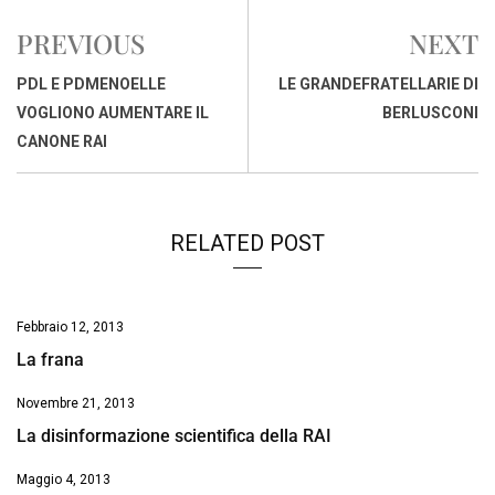
e
t
k
e
i
y
n
PREVIOUS
NEXT
b
s
e
a
l
L
t
o
A
d
d
i
PDL E PDMENOELLE
LE GRANDEFRATELLARIE DI
o
p
I
s
n
VOGLIONO AUMENTARE IL
BERLUSCONI
k
p
n
k
CANONE RAI
RELATED POST
Febbraio 12, 2013
La frana
Novembre 21, 2013
La disinformazione scientifica della RAI
Maggio 4, 2013