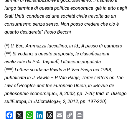
termini di redistribuzione a gocciolamento. Il risultato a
lungo termine di questa politica economica  già in atto negli
Stati Uniti  conduce ad una società civile travolta da un
consumismo senza senso. Non posso credere che ciò è
quanto desiderate
”
Paolo Becchi
(*)
U. Eco, Ammazza luccellino, in Id., A passo di gambero
(**)
Si vedano, a questo proposito, le classificazioni
analizzate da P.-A. Taguieff,
Lillusione populista
(***)
Lettera scritta da Rawls a P. Van Parijs nel 1998,
pubblicata in J. Rawls – P Van Parijs, Three Letters on The
Law of Peoples and the European Union, in «Revue de
philosophie économique», 8, 2003, pp. 7-20; trad. it. Dialogo
sullEuropa, in «MicroMega», 2, 2012, pp. 197-220).
F
X
W
L
T
E
C
P
a
h
i
h
m
o
r
c
a
n
r
a
p
i