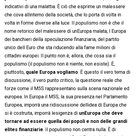
indicativi di una malattia. È ciò che esprime un malessere
che cova allinterno della società, che lo porta di volta in
volta in forme diverse alla luce. Il 
populismo
non è che il
nome retorico del malessere di unEuropa malata, l Europa
dei banchieri della speculazione finanziaria, del partito
unico dell Euro che sta riducendo alla fame milioni di
cittadini europei. Il punto non è, allora, che cosa sia il
populismo (il populismo non è niente, non esiste). È,
piuttosto,
quale Europa vogliamo
. È questo il vero tema di
discussione, il vero punto critico, la questione reale che
forze come il M5S rappresentano sulla scena nazionale ed
europea. In Europa il M5S, la sua presenza nel Parlamento
Europea, imporrà una ridiscussione dellidea di Europa che
si è costruita, imporrà lesigenza di
unEuropa che deve
tornare ad essere quella dei popoli e non delle grandi
elites finanziarie
. Il populismo non centra nulla. È di