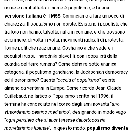
nome e combatterlo: il nome è populismo, e
la sua
versione italiana è il M5S
. Cominciamo a fare un poco di
chiarezza. Il 
populismo
 non esiste. Esistono i populisti, che
tra loro non hanno, talvolta, nulla in comune, e che possono
esprimere, di volta in volta, movimenti radicali di protesta,
forme politiche reazionarie. Coshanno a che vedere i
populisti russi, i narodniki slavofili, con i populisti della
guardia del ferro rumena? Come definire sotto ununica
categoria, il populismo gandhiano, la Jacksonian democracy
ed il peronismo? Questa “
caccia al populismo
” esiste
almeno da ventanni in Europa. Come ricorda Jean-Claude
Guillebaud, nellarticolo Populismo scritto nel 1996, il
termine ha conosciuto nel corso degli anni novanta “
uno
straordinario destino mediatico
“, designando in modo vago
“
ogni pensiero che si allontanasse dallortodossia
monetaristica liberale
“. In questo modo,
populismo diventa