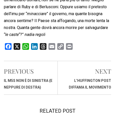
parlare di Ruby e di Berlusconi. Oppure usiamo il pretesto
dell’imu per “
minacciare
” il governo, ma quante bisogna
ancora sentirne? Il Paese sta affogando, una morte lenta la
nostra. Quanta gente dovrà ancora morire per salvagurdare
“
le caste
“?”
nadia regoli
F
X
W
L
T
E
C
P
a
h
i
h
m
o
r
c
a
n
r
a
p
i
e
t
k
e
i
y
n
PREVIOUS
NEXT
b
s
e
a
l
L
t
o
A
d
d
i
IL M5S NON È DI SINISTRA (E
L’HUFFINGTON POST
o
p
I
s
n
NEPPURE DI DESTRA)
DIFFAMA IL MOVIMENTO
k
p
n
k
RELATED POST