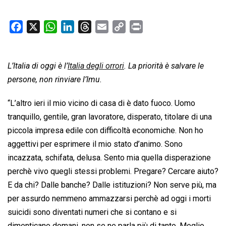
F
X
W
L
T
E
C
P
a
h
i
h
m
o
r
c
a
n
r
a
p
i
L’Italia di oggi è l’
e
t
Italia degli orrori
k
e
i
. La priorità è salvare le
y
n
b
s
e
a
l
L
t
persone, non rinviare l’Imu.
o
A
d
d
i
“L’altro ieri il mio vicino di casa di è dato fuoco. Uomo
o
p
I
s
n
tranquillo, gentile, gran lavoratore, disperato, titolare di una
k
p
n
k
piccola impresa edile con difficoltà economiche. Non ho
aggettivi per esprimere il mio stato d’animo. Sono
incazzata, schifata, delusa. Sento mia quella disperazione
perchè vivo quegli stessi problemi. Pregare? Cercare aiuto?
E da chi? Dalle banche? Dalle istituzioni? Non serve più, ma
per assurdo nemmeno ammazzarsi perchè ad oggi i morti
suicidi sono diventati numeri che si contano e si
dimenticano domani, non se ne parla più di tanto. Meglio