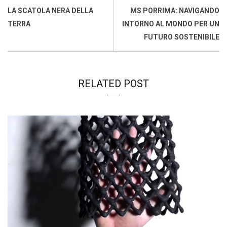
o
A
d
d
i
LA SCATOLA NERA DELLA
MS PORRIMA: NAVIGANDO
o
p
I
s
n
TERRA
INTORNO AL MONDO PER UN
k
p
n
k
FUTURO SOSTENIBILE
RELATED POST