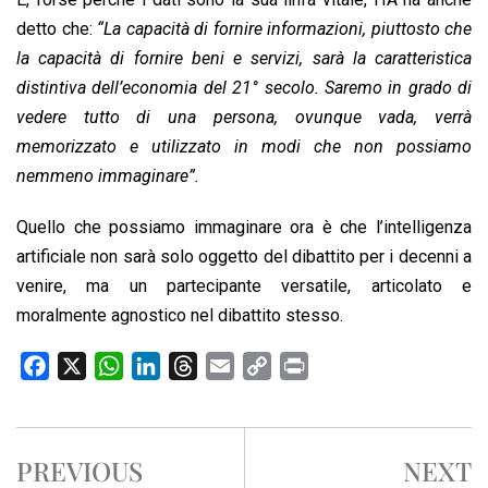
detto che:
“La capacità di fornire informazioni, piuttosto che
la capacità di fornire beni e servizi, sarà la caratteristica
distintiva dell’economia del 21° secolo. Saremo in grado di
vedere tutto di una persona, ovunque vada, verrà
memorizzato e utilizzato in modi che non possiamo
nemmeno immaginare”.
Quello che possiamo immaginare ora è che l’intelligenza
artificiale non sarà solo oggetto del dibattito per i decenni a
venire, ma un partecipante versatile, articolato e
moralmente agnostico nel dibattito stesso.
F
X
W
L
T
E
C
P
a
h
i
h
m
o
r
c
a
n
r
a
p
i
e
t
k
e
i
y
n
PREVIOUS
NEXT
b
s
e
a
l
L
t