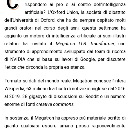
C
e
rispondere ai pro e ai contro dell’intelligenza
t
k
e
i
y
n
b
s
e
a
l
L
t
artificiale? L’Oxford Union, la società di dibattito
o
A
d
d
i
dell’Università di Oxford, che
ha da sempre ospitato molti
o
p
I
s
n
grandi oratori nel corso degli anni,
questa settimana ha
k
p
n
k
aggiunto un motore di intelligenza artificiale ai suoi illustri
relatori: ha invitato il
Megatron LLB Transformer,
uno
strumento di apprendimento sviluppato dal team di ricerca
di NVIDIA che si basa su lavori di Google, per discutere
l’etica che circonda la propria esistenza.
Formato su dati del mondo reale, Megatron conosce l’intera
Wikipedia, 63 milioni di articoli di notizie in inglese dal 2016
al 2019, 38 gigabyte di discussioni su Reddit e un numero
enorme di fonti
creative commons.
In sostanza, il Megatron ha appreso più materiale scritto di
quanto qualsiasi essere umano possa ragionevolmente