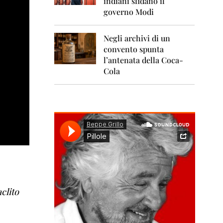
indiani sfidano il
0
1
governo Modi
1
Negli archivi di un
2
0
convento spunta
1
l’antenata della Coca-
2
Cola
2
0
1
3
2
0
1
4
2
0
clito
1
5
2