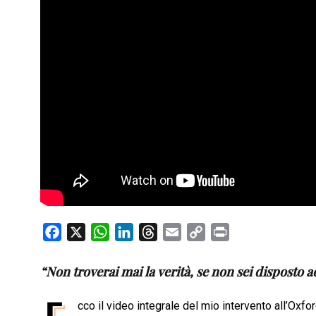
F
X
W
L
T
E
C
P
a
h
i
h
m
o
r
c
a
n
r
a
p
i
“Non troverai mai la verità, se non sei disposto a
e
t
k
e
i
y
n
b
s
e
a
l
L
t
cco il video integrale del mio intervento all’Oxfo