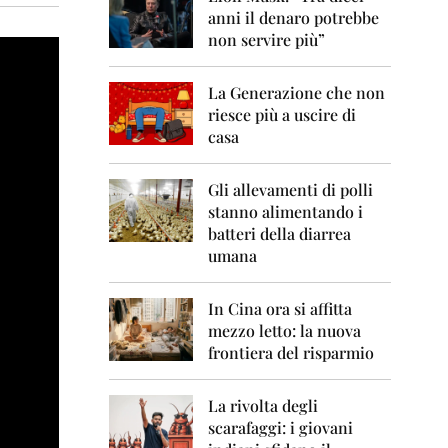
0
anni il denaro potrebbe
6
non servire più”
2
0
La Generazione che non
0
7
riesce più a uscire di
casa
2
0
0
Gli allevamenti di polli
8
stanno alimentando i
batteri della diarrea
2
umana
0
0
9
In Cina ora si affitta
mezzo letto: la nuova
2
frontiera del risparmio
0
1
0
La rivolta degli
scarafaggi: i giovani
2