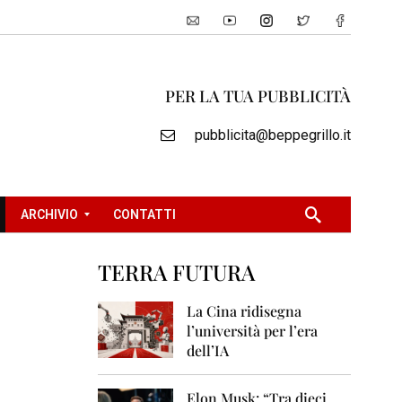
PER LA TUA PUBBLICITÀ
pubblicita@beppegrillo.it
ARCHIVIO
CONTATTI
TERRA FUTURA
2
0
La Cina ridisegna
0
l’università per l’era
5
dell’IA
2
0
Elon Musk: “Tra dieci