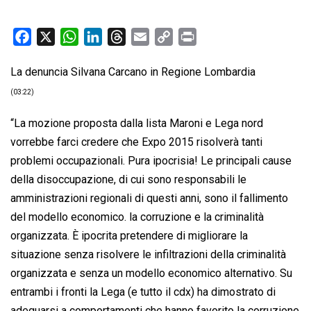
F
X
W
L
T
E
C
P
a
h
i
h
m
o
r
La denuncia Silvana Carcano in Regione Lombardia
c
a
n
r
a
p
i
e
t
k
e
i
y
n
(03:22)
b
s
e
a
l
L
t
“La mozione proposta dalla lista Maroni e Lega nord
o
A
d
d
i
vorrebbe farci credere che Expo 2015 risolverà tanti
o
p
I
s
n
problemi occupazionali. Pura ipocrisia! Le principali cause
k
p
n
k
della disoccupazione, di cui sono responsabili le
amministrazioni regionali di questi anni, sono il fallimento
del modello economico. la corruzione e la criminalità
organizzata. È ipocrita pretendere di migliorare la
situazione senza risolvere le infiltrazioni della criminalità
organizzata e senza un modello economico alternativo. Su
entrambi i fronti la Lega (e tutto il cdx) ha dimostrato di
adeguarsi a comportamenti che hanno favorito la corruzione