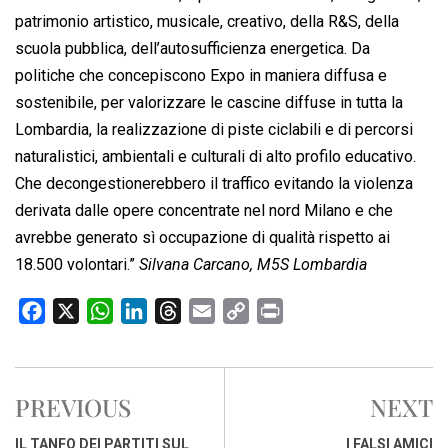
patrimonio artistico, musicale, creativo, della R&S, della
scuola pubblica, dell’autosufficienza energetica. Da
politiche che concepiscono Expo in maniera diffusa e
sostenibile, per valorizzare le cascine diffuse in tutta la
Lombardia, la realizzazione di piste ciclabili e di percorsi
naturalistici, ambientali e culturali di alto profilo educativo.
Che decongestionerebbero il traffico evitando la violenza
derivata dalle opere concentrate nel nord Milano e che
avrebbe generato sì occupazione di qualità rispetto ai
18.500 volontari.”
Silvana Carcano, M5S Lombardia
F
X
W
L
T
E
C
P
a
h
i
h
m
o
r
c
a
n
r
a
p
i
e
t
k
e
i
y
n
PREVIOUS
NEXT
b
s
e
a
l
L
t
o
A
d
d
i
IL TANFO DEI PARTITI SUL
I FALSI AMICI