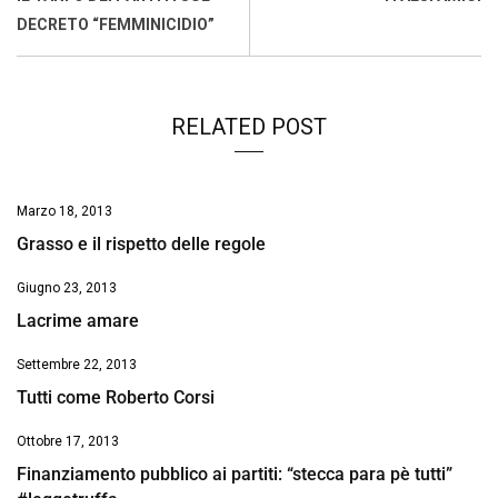
o
p
I
s
n
DECRETO “FEMMINICIDIO”
k
p
n
k
RELATED POST
Marzo 18, 2013
Grasso e il rispetto delle regole
Giugno 23, 2013
Lacrime amare
Settembre 22, 2013
Tutti come Roberto Corsi
Ottobre 17, 2013
Finanziamento pubblico ai partiti: “stecca para pè tutti”