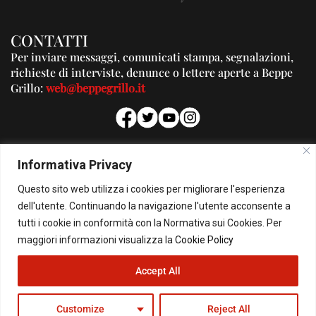
CONTATTI
Per inviare messaggi, comunicati stampa, segnalazioni,
richieste di interviste, denunce o lettere aperte a Beppe
Grillo:
web@beppegrillo.it
PUBBLICITA'
Informativa Privacy
Per la tua pubblicità su questo Blog:
Questo sito web utilizza i cookies per migliorare l'esperienza
pubblicita@beppegrillo.it
dell'utente. Continuando la navigazione l'utente acconsente a
tutti i cookie in conformità con la Normativa sui Cookies. Per
HOMEPAGE
COOKIE POLICY
PRIVACY POLICY
CONTATTI
maggiori informazioni visualizza la
Cookie Policy
Accept All
© Copyright 2026 - Il Blog di Beppe Grillo. All Rights Reserved - Powered by
happygrafic.com
Customize
Reject All