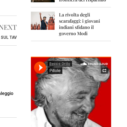
0
1
1
La rivolta degli
scarafaggi: i giovani
2
NEXT
0
indiani sfidano il
1
governo Modi
2
 SUL TAV
2
0
1
3
2
0
1
4
aleggio
2
0
1
5
2