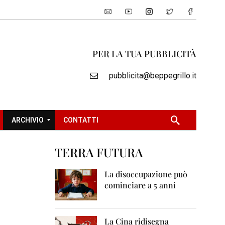
PER LA TUA PUBBLICITÀ
pubblicita@beppegrillo.it
ARCHIVIO
CONTATTI
TERRA FUTURA
2
0
La disoccupazione può
0
cominciare a 5 anni
5
2
0
La Cina ridisegna