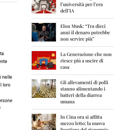
0
l’università per l’era
6
dell’IA
2
0
Elon Musk: “Tra dieci
0
anni il denaro potrebbe
7
non servire più”
2
0
ta
La Generazione che non
0
8
riesce più a uscire di
ente
casa
2
0
i nelle
0
Gli allevamenti di polli
l loro
9
stanno alimentando i
batteri della diarrea
2
ersone
umana
0
i
1
0
In Cina ora si affitta
mezzo letto: la nuova
2
frontiera del risparmio