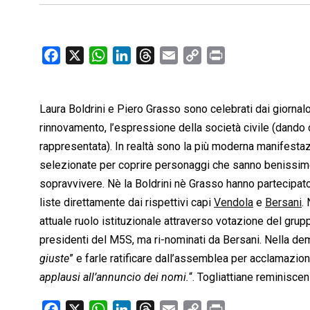
F
X
W
L
T
E
C
P
a
h
i
h
m
o
r
c
a
n
r
a
p
i
Laura Boldrini e Piero Grasso sono celebrati dai giornalo
e
t
k
e
i
y
n
b
s
e
a
l
L
t
rinnovamento, l’espressione della società civile (dando 
o
A
d
d
i
rappresentata). In realtà sono la più moderna manifestaz
o
p
I
s
n
selezionate per coprire personaggi che sanno benissim
k
p
n
k
sopravvivere. Nè la Boldrini nè Grasso hanno partecipat
liste direttamente dai rispettivi capi
Vendola
e
Bersani
.
attuale ruolo istituzionale attraverso votazione del gr
presidenti del M5S, ma ri-nominati da Bersani. Nella de
giuste
” e farle ratificare dall’assemblea per acclamazion
applausi all’annuncio dei nomi.
“. Togliattiane reminiscen
F
X
W
L
T
E
C
P