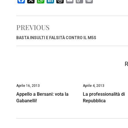
a
h
i
h
m
o
r
c
a
n
r
a
p
i
e
t
k
e
i
y
n
PREVIOUS
b
s
e
a
l
L
t
o
A
d
d
i
BASTA INSULTI E FALSITÀ CONTRO IL M5S
o
p
I
s
n
k
p
n
k
R
Aprile 16, 2013
Aprile 4, 2013
Appello a Bersani: vota la
La professionalità di
Gabanelli!
Repubblica