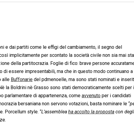
ni e dai partiti come le effigi del cambiamento, il segno del
così implicitamente per scontato la società civile non sia mai sta
ione della partitocrazia. Foglie di fico: brave persone accuratam
o di essere impresentabili, ma che in questo modo continuano a
o alle
Buffonarie
del pdmenoelle, ma sono stati nominati e inserit
 Nè la Boldrini nè Grasso sono stati democraticamente scelti per i
uppo parlamentare di appartenenza, come
avvenuto
per i candidati
mocrazia bersaniana non servono votazioni, basta nominare le “
p
e. Porcellum style. “
L’assemblea
ha accolto la proposta
con degl
ze.