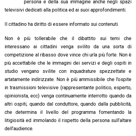
b
s
e
a
l
L
t
persona e della sua immagine anche negli spazi
o
A
d
d
i
televisivi dedicati alla politica ed ai suoi approfondimenti.
o
p
I
s
n
Il cittadino ha diritto di essere informato sui contenuti.
k
p
n
k
Non è più tollerabile che il dibattito sui temi che
interessano ai cittadini venga svilito da una sorta di
competizione al ribasso dove vince chi urla più forte. Non è
più accettabile che le immagini dei servizi e degli ospiti in
studio vengano svilite con inquadrature spezzettate e
artatamente indirizzate. Non è più ammissibile che l’ospite
in trasmissioni televisive (rappresentante politico, esperto,
opinionista, ecc) venga continuamente interrotto quando da
altri ospiti, quando dal conduttore, quando dalla pubblicità,
che determina il livello del programma fomentando la
litigiosità ed immolando il rispetto della persona sull’altare
dell’audience.