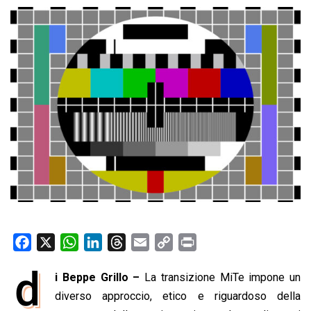
F
X
W
L
T
E
C
P
a
h
i
h
m
o
r
d
i Beppe Grillo –
La transizione MiTe impone un
c
a
n
r
a
p
i
e
diverso approccio, etico e riguardoso della
t
k
e
i
y
n