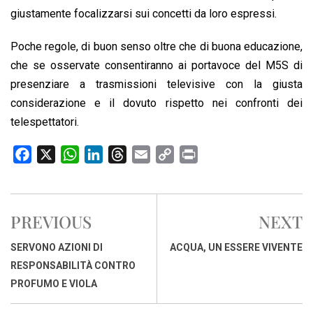
giustamente focalizzarsi sui concetti da loro espressi.
Poche regole, di buon senso oltre che di buona educazione,
che se osservate consentiranno ai portavoce del M5S di
presenziare a trasmissioni televisive con la giusta
considerazione e il dovuto rispetto nei confronti dei
telespettatori.
F
X
W
L
T
E
C
P
a
h
i
h
m
o
r
c
a
n
r
a
p
i
e
t
k
e
i
y
n
PREVIOUS
NEXT
b
s
e
a
l
L
t
o
A
d
d
i
SERVONO AZIONI DI
ACQUA, UN ESSERE VIVENTE
o
p
I
s
n
RESPONSABILITÀ CONTRO
k
p
n
k
PROFUMO E VIOLA