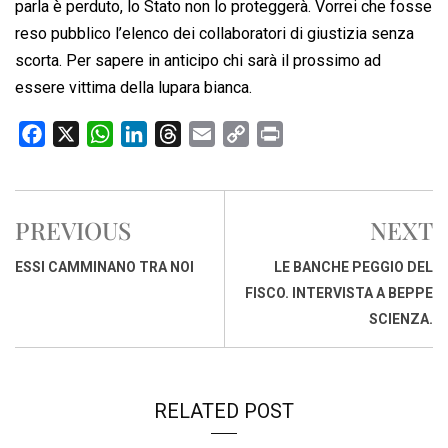
parla è perduto, lo Stato non lo proteggerà. Vorrei che fosse
reso pubblico l’elenco dei collaboratori di giustizia senza
scorta. Per sapere in anticipo chi sarà il prossimo ad
essere vittima della lupara bianca.
F
X
W
L
T
E
C
P
a
h
i
h
m
o
r
c
a
n
r
a
p
i
e
t
k
e
i
y
n
PREVIOUS
NEXT
b
s
e
a
l
L
t
o
A
d
d
i
ESSI CAMMINANO TRA NOI
LE BANCHE PEGGIO DEL
o
p
I
s
n
FISCO. INTERVISTA A BEPPE
k
p
n
k
SCIENZA.
RELATED POST