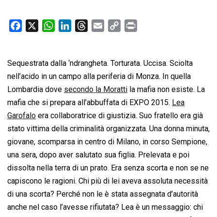
F
X
W
L
T
E
C
P
a
h
i
h
m
o
r
c
a
n
r
a
p
i
Sequestrata dalla ‘ndrangheta. Torturata. Uccisa. Sciolta
e
t
k
e
i
y
n
b
s
e
a
l
L
t
nell’acido in un campo alla periferia di Monza. In quella
o
A
d
d
i
Lombardia dove
secondo la Moratti
la mafia non esiste. La
o
p
I
s
n
mafia che si prepara all’abbuffata di EXPO 2015.
Lea
k
p
n
k
Garofalo
era collaboratrice di giustizia. Suo fratello era già
stato vittima della criminalità organizzata. Una donna minuta,
giovane, scomparsa in centro di Milano, in corso Sempione,
una sera, dopo aver salutato sua figlia. Prelevata e poi
dissolta nella terra di un prato. Era senza scorta e non se ne
capiscono le ragioni. Chi più di lei aveva assoluta necessità
di una scorta? Perché non le è stata assegnata d’autorità
anche nel caso l’avesse rifiutata? Lea è un messaggio: chi