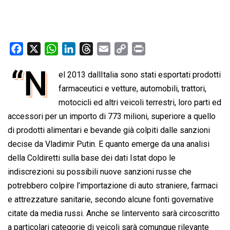
F
X
W
L
T
E
C
P
a
h
i
h
m
o
r
“N
el 2013 dallItalia sono stati esportati prodotti
c
a
n
r
a
p
i
e
t
farmaceutici e vetture, automobili, trattori,
k
e
i
y
n
b
s
e
a
l
L
t
motocicli ed altri veicoli terrestri, loro parti ed
o
A
d
d
i
accessori per un importo di 773 milioni, superiore a quello
o
p
I
s
n
di prodotti alimentari e bevande già colpiti dalle sanzioni
k
p
n
k
decise da Vladimir Putin. E quanto emerge da una analisi
della Coldiretti sulla base dei dati Istat dopo le
indiscrezioni su possibili nuove sanzioni russe che
potrebbero colpire l’importazione di auto straniere, farmaci
e attrezzature sanitarie, secondo alcune fonti governative
citate da media russi. Anche se lintervento sarà circoscritto
a particolari categorie di veicoli sarà comunque rilevante