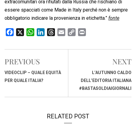
extracomunitari ora rifiutati dalla Russia che rischiano di
essere spacciati come Made in Italy perché non è sempre
obbligatorio indicare la provenienza in etichetta.”
fonte
F
X
W
L
T
E
C
P
a
h
i
h
m
o
r
c
a
n
r
a
p
i
e
t
k
e
i
y
n
PREVIOUS
NEXT
b
s
e
a
l
L
t
o
A
d
d
i
VIDEOCLIP – QUALE EQUITÀ
L’AUTUNNO CALDO
o
p
I
s
n
PER QUALE ITALIA?
DELL’EDITORIA ITALIANA
k
p
n
k
#BASTASOLDIAIGIORNALI
RELATED POST