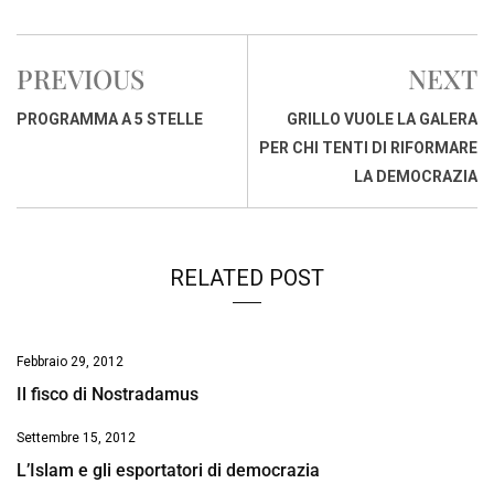
a
h
i
h
m
o
r
c
a
n
r
a
p
i
e
t
k
e
i
y
n
PREVIOUS
NEXT
b
s
e
a
l
L
t
o
A
d
d
i
PROGRAMMA A 5 STELLE
GRILLO VUOLE LA GALERA
o
p
I
s
n
PER CHI TENTI DI RIFORMARE
k
p
n
k
LA DEMOCRAZIA
RELATED POST
Febbraio 29, 2012
Il fisco di Nostradamus
Settembre 15, 2012
L’Islam e gli esportatori di democrazia