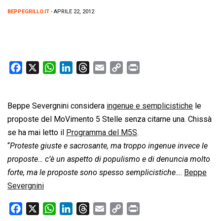
BEPPEGRILLO.IT
- APRILE 22, 2012
F
X
W
L
T
E
C
P
a
h
i
h
m
o
r
c
a
n
r
a
p
i
Beppe Severgnini considera
e
t
k
e
i
ingenue e semplicistiche
y
n
le
b
s
e
a
l
L
t
proposte del MoVimento 5 Stelle senza citarne una. Chissà
o
A
d
d
i
se ha mai letto il
Programma del M5S
.
o
p
I
s
n
“
Proteste giuste e sacrosante, ma troppo ingenue invece le
k
p
n
k
proposte… c’è un aspetto di populismo e di denuncia molto
forte, ma le proposte sono spesso semplicistiche…
.
Beppe
Severgnini
F
X
W
L
T
E
C
P